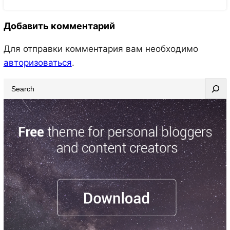
Добавить комментарий
Для отправки комментария вам необходимо
авторизоваться
.
S
e
a
r
c
h