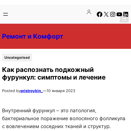
Перейти
Перейти
Facebook
X
Instagra
YouTu
Lin
к
к
содержимому
содержимому
Ремонт и Комфорт
Uncategorised
Как распознать подкожный
фурункул: симптомы и лечение
Posted by
pristroykin_
—
10 января 2023
Внутренний фурункул – это патология,
бактериальное поражение волосяного фолликула
с вовлечением соседних тканей и структур.