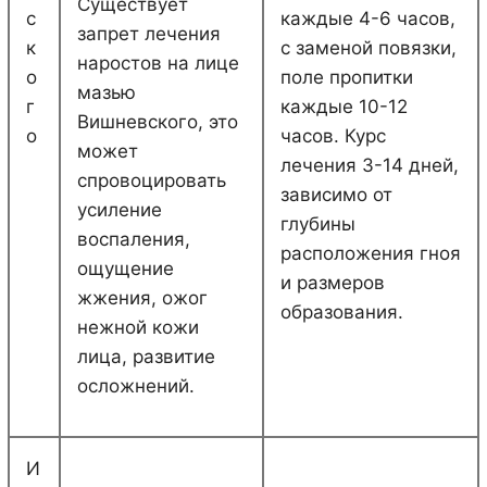
Существует
с
каждые 4-6 часов,
запрет лечения
к
с заменой повязки,
наростов на лице
о
поле пропитки
мазью
г
каждые 10-12
Вишневского, это
о
часов. Курс
может
лечения 3-14 дней,
спровоцировать
зависимо от
усиление
глубины
воспаления,
расположения гноя
ощущение
и размеров
жжения, ожог
образования.
нежной кожи
лица, развитие
осложнений.
И