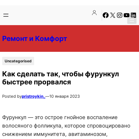
Перейти
Перейти
Facebook
X
Instagra
YouTu
Lin
к
к
содержимому
содержимому
Ремонт и Комфорт
Uncategorised
Как сделать так, чтобы фурункул
быстрее прорвался
Posted by
pristroykin_
—
10 января 2023
Фурункул — это острое гнойное воспаление
волосяного фолликула, которое спровоцировано
снижением иммунитета, авитаминозом,