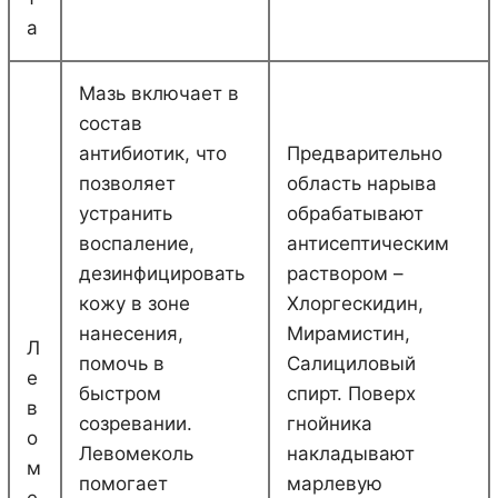
а
Мазь включает в
состав
антибиотик, что
Предварительно
позволяет
область нарыва
устранить
обрабатывают
воспаление,
антисептическим
дезинфицировать
раствором –
кожу в зоне
Хлоргескидин,
нанесения,
Мирамистин,
Л
помочь в
Салициловый
е
быстром
спирт. Поверх
в
созревании.
гнойника
о
Левомеколь
накладывают
м
помогает
марлевую
е