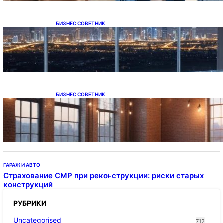
БИЗНЕС СОВЕТНИК
Каталог светодиодных светильников и
LED-освещения в Казахстане
БИЗНЕС СОВЕТНИК
Подвесные светодиодные светильники на
тросе
ГАРАЖ И АВТО
Страхование СМР при реконструкции: риски старых
конструкций
РУБРИКИ
Uncategorised
712