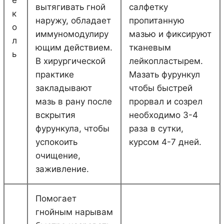
вытягивать гной
салфетку
к
наружу, обладает
пропитанную
о
иммуномодулиру
мазью и фиксируют
л
ющим действием.
тканевым
ь
В хирургической
лейкопластырем.
практике
Мазать фурункул
закладывают
чтобы быстрей
мазь в рану после
прорвал и созрел
вскрытия
необходимо 3-4
фурункула, чтобы
раза в сутки,
успокоить
курсом 4-7 дней.
очищение,
заживление.
Помогает
гнойным нарывам