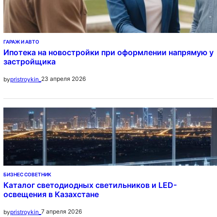
ГАРАЖ И АВТО
Ипотека на новостройки при оформлении напрямую у
застройщика
23 апреля 2026
by
pristroykin_
БИЗНЕС СОВЕТНИК
Каталог светодиодных светильников и LED-
освещения в Казахстане
7 апреля 2026
by
pristroykin_