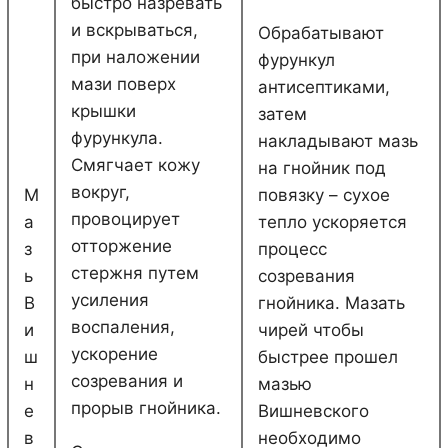
быстро назревать
и вскрываться,
Обрабатывают
при наложении
фурункул
мази поверх
антисептиками,
крышки
затем
фурункула.
накладывают мазь
Смягчает кожу
на гнойник под
вокруг,
М
повязку – сухое
провоцирует
а
тепло ускоряется
отторжение
з
процесс
стержня путем
ь
созревания
усиления
В
гнойника. Мазать
воспаления,
и
чирей чтобы
ускорение
ш
быстрее прошел
созревания и
н
мазью
прорыв гнойника.
е
Вишневского
в
необходимо