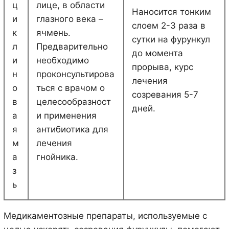
ц
лице, в области
Наносится тонким
и
глазного века –
слоем 2-3 раза в
к
ячмень.
сутки на фурункул
л
Предварительно
до момента
и
необходимо
прорыва, курс
н
проконсультирова
лечения
о
ться с врачом о
созревания 5-7
в
целесообразност
дней.
а
и применения
я
антибиотика для
м
лечения
а
гнойника.
з
ь
Медикаментозные препараты, используемые с