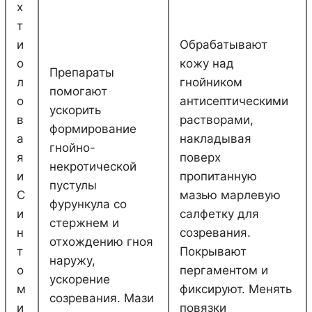
х
т
и
Обрабатывают
о
кожу над
Препараты
л
гнойником
помогают
о
антисептическими
ускорить
в
растворами,
формирование
а
накладывая
гнойно-
я
поверх
некротической
и
пропитанную
пустулы
С
мазью марлевую
фурункула со
и
салфетку для
стержнем и
н
созревания.
отхождению гноя
т
Покрывают
наружу,
о
пергаментом и
ускорение
м
фиксируют. Менять
созревания. Мази
и
повязки