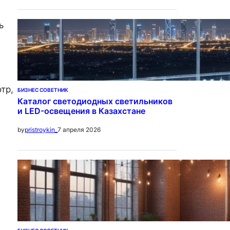
ь
тр,
БИЗНЕС СОВЕТНИК
Каталог светодиодных светильников
и LED-освещения в Казахстане
7 апреля 2026
by
pristroykin_