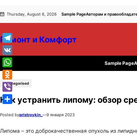
Перейти
Перейти
Thursday, August 6, 2026
Sample Page
Авторам и правообладат
к
к
содержимому
содержимому
Ремонт и Комфорт
Telegram
VK
Sample Page
А
WhatsApp
Uncategorised
Odnoklassniki
Viber
Как устранить липому: обзор ср
Отправить
Posted by
pristroykin_
—
9 января 2023
Липома – это доброкачественная опухоль из липидн