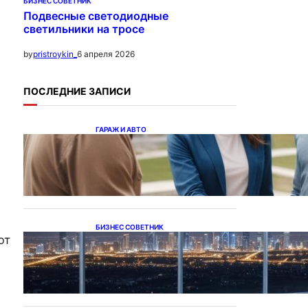
БИЗНЕС СОВЕТНИК
Подвесные светодиодные
светильники на тросе
6 апреля 2026
by
pristroykin_
ПОСЛЕДНИЕ ЗАПИСИ
ГАРАЖ И АВТО
Ипотека на новостройки
при оформлении
напрямую у застройщика
БИЗНЕС СОВЕТНИК
ют
Каталог светодиодных
светильников и LED-
освещения в Казахстане