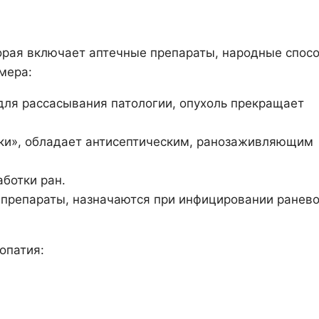
орая включает аптечные препараты, народные спос
мера:
для рассасывания патологии, опухоль прекращает
шки», обладает антисептическим, ранозаживляющим
ботки ран.
 препараты, назначаются при инфицировании ранев
опатия: