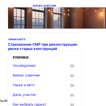
БИЗНЕС СОВЕТНИК
Подвесные светодиодные
светильники на тросе
ГАРАЖ И АВТО
Страхование СМР при реконструкции:
риски старых конструкций
РУБРИКИ
Uncategorised
712
Бизнес советник
53
Гараж и авто
29
Дача, участок
53
льзя
Как выбрать гаджет
25