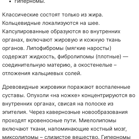
гиперномы.
Классические состоят только из жира.
Кольцевидные локализуются на шее.
Капсулированные образуются во внутренних
органах, включают жировую и кожную ткань
органов. Липофибромы (мягкие наросты)
содержат жидкость, фибролипомы (плотные) —
соединительную материю, а окостенелые –
отложения кальциевых солей.
Древовидные жировики поражают воспаленные
суставы. Опухоли «на ножке» концентрируются во
внутренних органах, свисая на полоске из
эпителия. Через кавернозные новообразования
проходят кровеносные пути. Миелолипомы
включают ткани, напоминающие костный мозг,
миксолипомы – слизистое вещество. Гиперномы