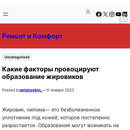
Перейти
Перейти
Facebook
X
Instagra
YouTu
Lin
к
к
содержимому
содержимому
Ремонт и Комфорт
Uncategorised
Какие факторы провоцируют
образование жировиков
Posted by
pristroykin_
—
11 января 2023
Жировик, липома— это безболезненное
уплотнение под кожей, которое постепенно
разрастается. Образования могут возникать на