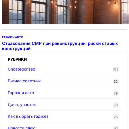
Подвесные светодиодные светильники на
тросе
ГАРАЖ И АВТО
Страхование СМР при реконструкции: риски старых
конструкций
РУБРИКИ
Uncategorised
712
Бизнес советник
53
Гараж и авто
29
Дача, участок
53
Как выбрать гаджет
25
Новости плюс
47