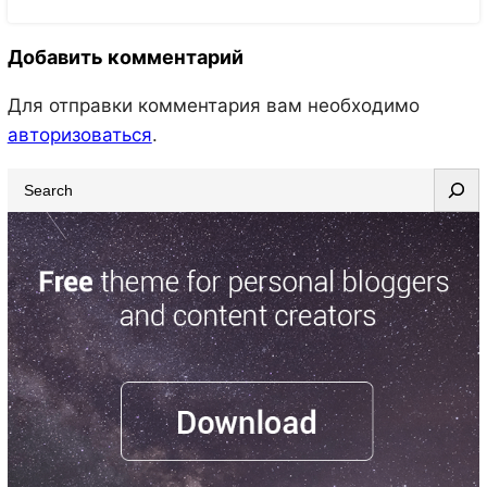
Добавить комментарий
Для отправки комментария вам необходимо
авторизоваться
.
S
e
a
r
c
h