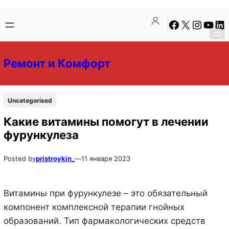
Перейти
Перейти
Facebook
X
Instagra
YouTu
Lin
к
к
содержимому
содержимому
Ремонт и Комфорт
Uncategorised
Какие витамины помогут в лечении
фурункулеза
Posted by
pristroykin_
—
11 января 2023
Витамины при фурункулезе – это обязательный
компонент комплексной терапии гнойных
образований. Тип фармакологических средств