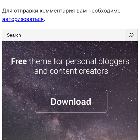
Для отправки комментария вам необходимо
авторизоваться
.
S
e
a
r
c
h