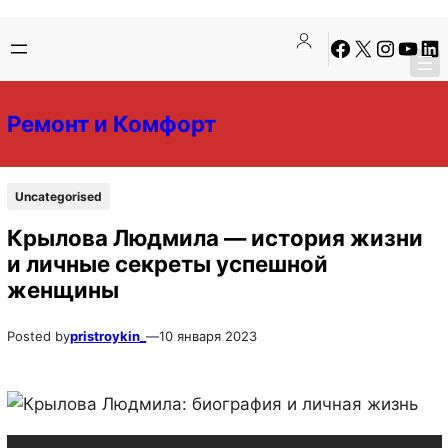
Перейти
Перейти
Facebook
X
Instagra
YouTu
Lin
к
к
содержимому
содержимому
Ремонт и Комфорт
Uncategorised
Крылова Людмила — история жизни
и личные секреты успешной
женщины
Posted by
pristroykin_
—
10 января 2023