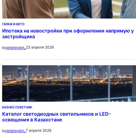
ГАРАЖ И АВТО
Ипотека на новостройки при оформлении напрямую у
застройщика
23 апреля 2026
by
pristroykin_
БИЗНЕС СОВЕТНИК
Каталог светодиодных светильников и LED-
освещения в Казахстане
7 апреля 2026
by
pristroykin_