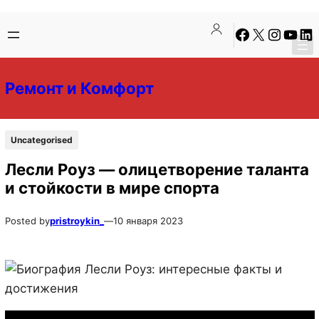
Перейти
Перейти
Facebook
X
Instagra
YouTu
Lin
к
к
содержимому
содержимому
Ремонт и Комфорт
Uncategorised
Лесли Роуз — олицетворение таланта
и стойкости в мире спорта
Posted by
pristroykin_
—
10 января 2023