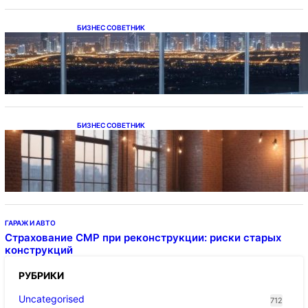
БИЗНЕС СОВЕТНИК
Каталог светодиодных светильников и
LED-освещения в Казахстане
БИЗНЕС СОВЕТНИК
Подвесные светодиодные светильники на
тросе
ГАРАЖ И АВТО
Страхование СМР при реконструкции: риски старых
конструкций
РУБРИКИ
Uncategorised
712