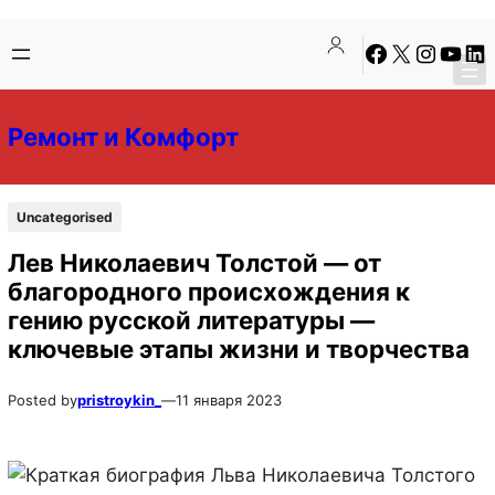
Перейти
Перейти
Facebook
X
Instagra
YouTu
Lin
к
к
содержимому
содержимому
Ремонт и Комфорт
Uncategorised
Лев Николаевич Толстой — от
благородного происхождения к
гению русской литературы —
ключевые этапы жизни и творчества
Posted by
pristroykin_
—
11 января 2023