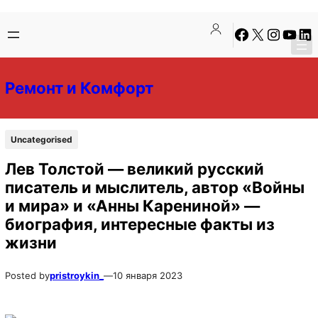
Перейти
Перейти
Facebook
X
Instagra
YouTu
Lin
к
к
содержимому
содержимому
Ремонт и Комфорт
Uncategorised
Лев Толстой — великий русский
писатель и мыслитель, автор «Войны
и мира» и «Анны Карениной» —
биография, интересные факты из
жизни
Posted by
pristroykin_
—
10 января 2023