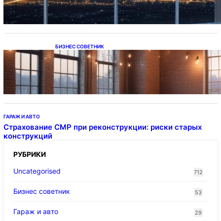
БИЗНЕС СОВЕТНИК
Подвесные светодиодные светильники на
тросе
ГАРАЖ И АВТО
Страхование СМР при реконструкции: риски старых
конструкций
РУБРИКИ
Uncategorised
712
Бизнес советник
53
Гараж и авто
29