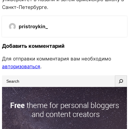
Санкт-Петербурге.
pristroykin_
Добавить комментарий
Для отправки комментария вам необходимо
авторизоваться
.
S
e
a
r
c
h