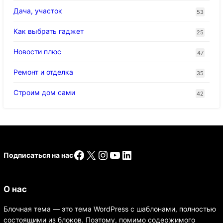
Дача, участок
53
Как выбрать гаджет
25
Новости плюс
47
Ремонт и отделка
35
Строим дом сами
42
Facebook
X
Instagram
YouTube
LinkedIn
Подписаться на нас
О нас
Блочная тема — это тема WordPress с шаблонами, полностью
состоящими из блоков. Поэтому, помимо содержимого