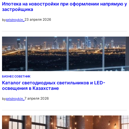
Ипотека на новостройки при оформлении напрямую у
застройщика
23 апреля 2026
by
pristroykin_
БИЗНЕС СОВЕТНИК
Каталог светодиодных светильников и LED-
освещения в Казахстане
7 апреля 2026
by
pristroykin_