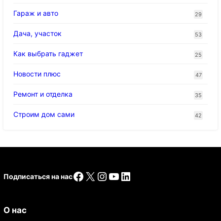
Гараж и авто
29
Дача, участок
53
Как выбрать гаджет
25
Новости плюс
47
Ремонт и отделка
35
Строим дом сами
42
Facebook
X
Instagram
YouTube
LinkedIn
Подписаться на нас
О нас