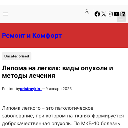
Перейти
Перейти
Facebook
X
Instagra
YouTu
Lin
к
к
содержимому
содержимому
Ремонт и Комфорт
Uncategorised
Липома на легких: виды опухоли и
методы лечения
Posted by
pristroykin_
—
9 января 2023
Липома легкого – это патологическое
заболевание, при котором на тканях формируется
доброкачественная опухоль. По МКБ-10 болезнь