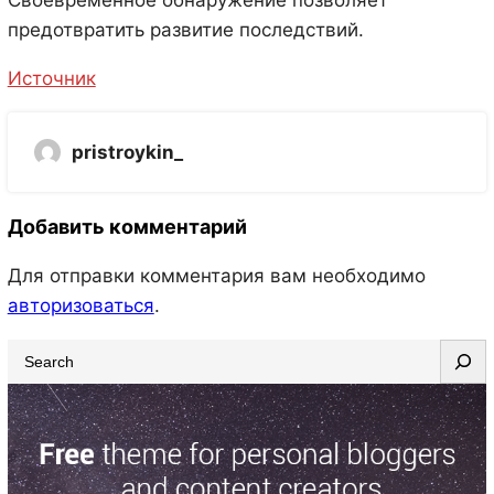
Своевременное обнаружение позволяет
предотвратить развитие последствий.
Источник
pristroykin_
Добавить комментарий
Для отправки комментария вам необходимо
авторизоваться
.
S
e
a
r
c