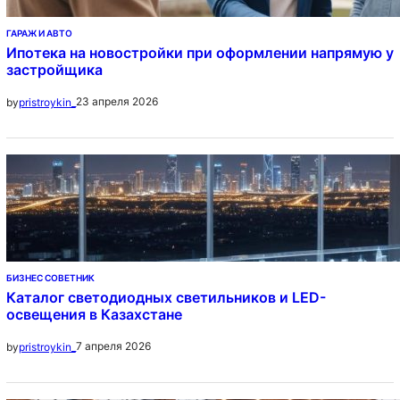
ГАРАЖ И АВТО
Ипотека на новостройки при оформлении напрямую у
застройщика
23 апреля 2026
by
pristroykin_
БИЗНЕС СОВЕТНИК
Каталог светодиодных светильников и LED-
освещения в Казахстане
7 апреля 2026
by
pristroykin_