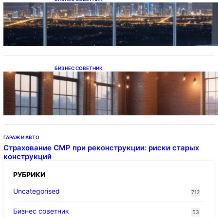
Каталог светодиодных светильников и
LED-освещения в Казахстане
БИЗНЕС СОВЕТНИК
Подвесные светодиодные светильники на
тросе
ГАРАЖ И АВТО
Страхование СМР при реконструкции: риски старых
конструкций
РУБРИКИ
Uncategorised
712
Бизнес советник
53