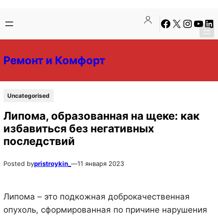
Перейти
Перейти
Facebook
X
Instagra
YouTu
Lin
к
к
содержимому
содержимому
Ремонт и Комфорт
Uncategorised
Липома, образованная на щеке: как
избавиться без негативных
последствий
Posted by
pristroykin_
—
11 января 2023
Липома – это подкожная доброкачественная
опухоль, сформированная по причине нарушения