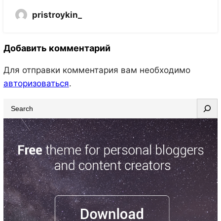
pristroykin_
Добавить комментарий
Для отправки комментария вам необходимо
авторизоваться
.
S
e
a
r
c
h