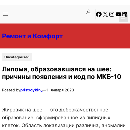
Перейти
Перейти
Facebook
X
Instagra
YouTu
Lin
к
к
содержимому
содержимому
Ремонт и Комфорт
Uncategorised
Липома, образовавшаяся на шее:
причины появления и код по МКБ-10
Posted by
pristroykin_
—
11 января 2023
Жировик на шее — это доброкачественное
образование, сформированное из липидных
клеток. Область локализации различна, аномалии