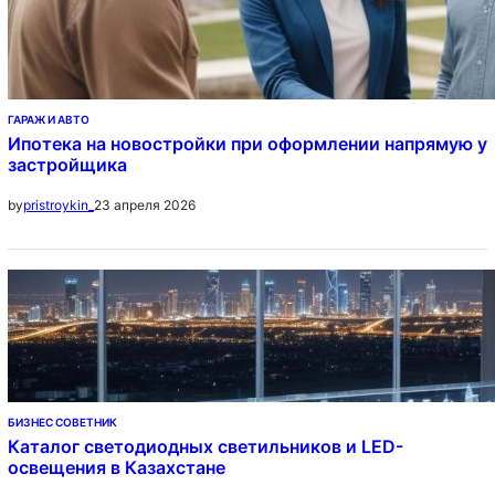
ГАРАЖ И АВТО
Ипотека на новостройки при оформлении напрямую у
застройщика
23 апреля 2026
by
pristroykin_
БИЗНЕС СОВЕТНИК
Каталог светодиодных светильников и LED-
освещения в Казахстане