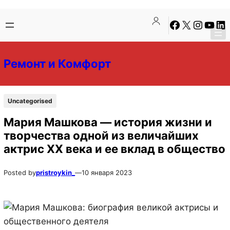
Перейти
Перейти
Facebook
X
Instagra
YouTu
Lin
к
к
содержимому
содержимому
Ремонт и Комфорт
Uncategorised
Мария Машкова — история жизни и
творчества одной из величайших
актрис XX века и ее вклад в общество
Posted by
pristroykin_
—
10 января 2023