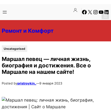
Перейти
Перейти
Facebook
X
Instagra
YouTu
Lin
к
к
содержимому
содержимому
Ремонт и Комфорт
Uncategorised
Маршал певец — личная жизнь,
биография и достижения. Все о
Маршале на нашем сайте!
Posted by
pristroykin_
—
9 января 2023