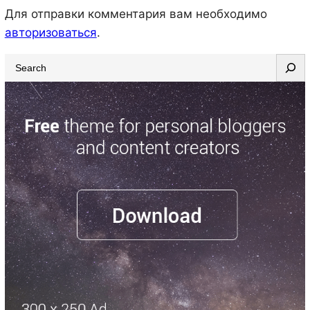
Для отправки комментария вам необходимо
авторизоваться
.
S
e
a
r
c
h