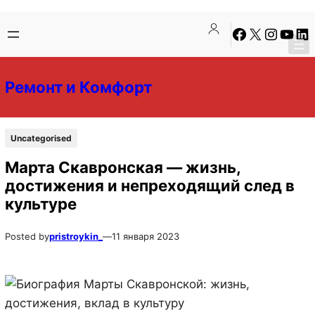
Перейти
Перейти
Facebook
X
Instagra
YouTu
Lin
к
к
содержимому
содержимому
Ремонт и Комфорт
Uncategorised
Марта Скавронская — жизнь,
достижения и непреходящий след в
культуре
Posted by
pristroykin_
—
11 января 2023