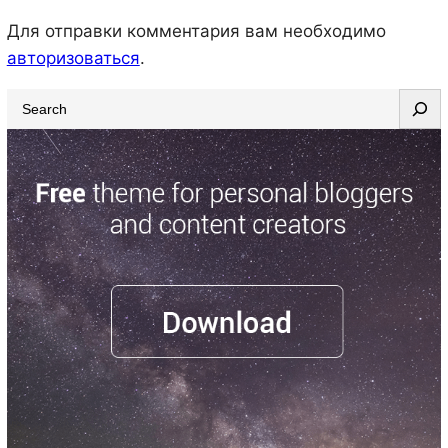
Для отправки комментария вам необходимо
авторизоваться
.
S
e
a
r
c
h