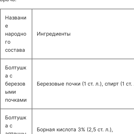
Названи
е
народно
Ингредиенты
го
состава
Болтушк
а с
березов
Березовые почки (1 ст. л.), спирт (1 ст. 
ыми
почками
Болтушк
а с
Борная кислота 3% (2,5 ст. л.),
аптечны