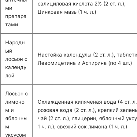
салициловая кислота 2% (2 ст. л.),
ми
Цинковая мазь (1 ч. л.)
препара
тами
Народн
ый
Настойка календулы (2 ст. л.), таблет
лосьон с
Левомицетина и Аспирина (по 4 шт.)
календу
лой
Лосьон с
лимоно
Охлажденная кипяченая вода (4 ст. л.
м и
розовая вода (2 ст. л.), крепкий зелен
яблочны
чай (2 ст. л.), глицерин, яблочный уксу
м
1 ч. л.), свежий сок лимона (1 ч. л.)
уксусом