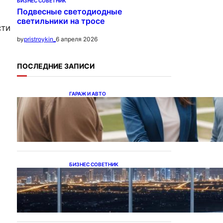
БИЗНЕС СОВЕТНИК
Подвесные светодиодные
светильники на тросе
сти
6 апреля 2026
by
pristroykin_
ПОСЛЕДНИЕ ЗАПИСИ
ГАРАЖ И АВТО
Ипотека на новостройки
при оформлении
напрямую у застройщика
БИЗНЕС СОВЕТНИК
Каталог светодиодных
светильников и LED-
освещения в Казахстане