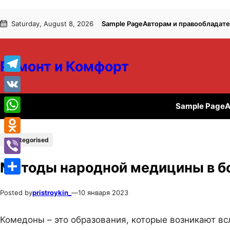
Перейти
Перейти
Saturday, August 8, 2026
Sample Page
Авторам и правообладат
к
к
содержимому
содержимому
Ремонт и Комфорт
Telegram
VK
Sample Page
А
WhatsApp
Uncategorised
Odnoklassniki
Viber
Методы народной медицины в б
Отправить
Posted by
pristroykin_
—
10 января 2023
Комедоны – это образования, которые возникают вс