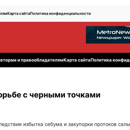
елям
Карта сайта
Политика конфиденциальности
вторам и правообладателям
Карта сайта
Политика конфид
орьбе с черными точками
ледствие избытка себума и закупорки протоков сал