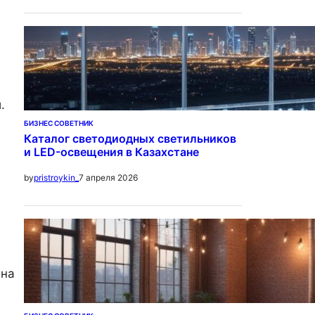
.
БИЗНЕС СОВЕТНИК
Каталог светодиодных светильников
и LED-освещения в Казахстане
7 апреля 2026
by
pristroykin_
 на