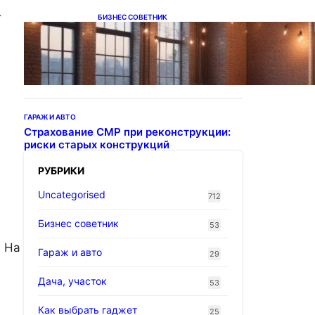
т
БИЗНЕС СОВЕТНИК
Подвесные светодиодные
светильники на тросе
ГАРАЖ И АВТО
Страхование СМР при реконструкции:
риски старых конструкций
РУБРИКИ
Uncategorised
712
Бизнес советник
53
. На
Гараж и авто
29
Дача, участок
53
Как выбрать гаджет
25