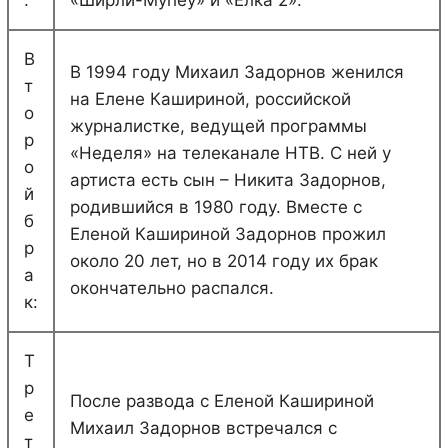
В
В 1994 году Михаил Задорнов женился
т
на Елене Кашириной, российской
о
журналистке, ведущей программы
р
«Неделя» на телеканале НТВ. С ней у
о
артиста есть сын – Никита Задорнов,
й
родившийся в 1980 году. Вместе с
б
Еленой Кашириной Задорнов прожил
р
около 20 лет, но в 2014 году их брак
а
окончательно распался.
к:
Т
р
После развода с Еленой Кашириной
е
Михаил Задорнов встречался с
т