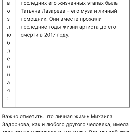
в
последних его жизненных этапах была
о
Татьяна Лазарева – его муза и личный
з
помощник. Они вместе прожили
л
последние годы жизни артиста до его
ю
смерти в 2017 году.
б
л
е
н
н
а
я
:
Важно отметить, что личная жизнь Михаила
Задорнова, как и любого другого человека, имела