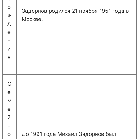
о
Задорнов родился 21 ноября 1951 года в
ж
Москве.
д
е
н
и
я
:
С
е
м
е
й
н
о
До 1991 года Михаил Задорнов был