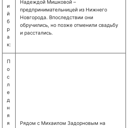
Надеждой Мишковой –
и
предпринимательницей из Нижнего
й
Новгорода. Впоследствии они
б
обручились, но позже отменили свадьбу
р
и расстались.
а
к:
П
о
с
л
е
д
н
я
я
Рядом с Михаилом Задорновым на