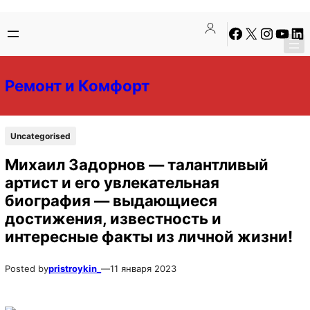
Перейти
Перейти
Facebook
X
Instagra
YouTu
Lin
к
к
содержимому
содержимому
Ремонт и Комфорт
Uncategorised
Михаил Задорнов — талантливый
артист и его увлекательная
биография — выдающиеся
достижения, известность и
интересные факты из личной жизни!
Posted by
pristroykin_
—
11 января 2023