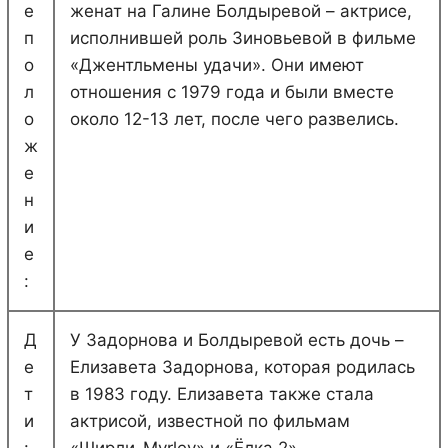
е
женат на Галине Болдыревой – актрисе,
п
исполнившей роль Зиновьевой в фильме
о
«Джентльмены удачи». Они имеют
л
отношения с 1979 года и были вместе
о
около 12-13 лет, после чего развелись.
ж
е
н
и
е
:
Д
У Задорнова и Болдыревой есть дочь –
е
Елизавета Задорнова, которая родилась
т
в 1983 году. Елизавета также стала
и
актрисой, известной по фильмам
:
«Ширли-Myrley» и «Ёлка 2».