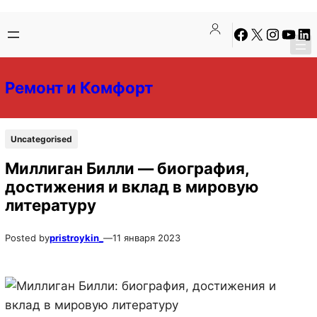
Перейти
Перейти
Facebook
X
Instagra
YouTu
Lin
к
к
содержимому
содержимому
Ремонт и Комфорт
Uncategorised
Миллиган Билли — биография,
достижения и вклад в мировую
литературу
Posted by
pristroykin_
—
11 января 2023