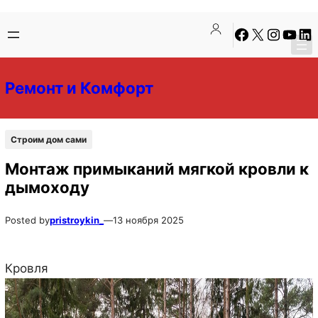
Перейти
Перейти
Facebook
X
Instagra
YouTu
Lin
к
к
содержимому
содержимому
Ремонт и Комфорт
Строим дом сами
Монтаж примыканий мягкой кровли к
дымоходу
Posted by
pristroykin_
—
13 ноября 2025
Кровля