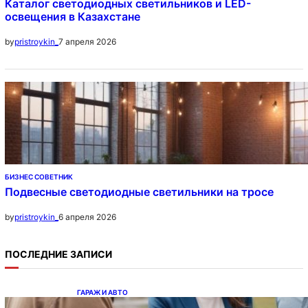
Каталог светодиодных светильников и LED-
освещения в Казахстане
7 апреля 2026
by
pristroykin_
БИЗНЕС СОВЕТНИК
Подвесные светодиодные светильники на тросе
6 апреля 2026
by
pristroykin_
ПОСЛЕДНИЕ ЗАПИСИ
ГАРАЖ И АВТО
Ипотека на новостройки при оформлении