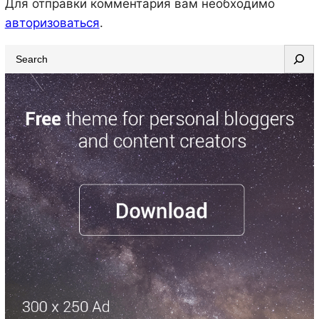
Для отправки комментария вам необходимо
авторизоваться
.
S
e
a
r
c
h