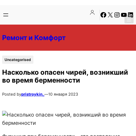
Перейти
Перейти
Facebook
X
Instagra
YouTu
Lin
к
к
содержимому
содержимому
Ремонт и Комфорт
Uncategorised
Насколько опасен чирей, возникший
во время берменности
Posted by
pristroykin_
—
10 января 2023