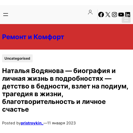
Перейти
Перейти
Facebook
X
Instagra
YouTu
Lin
к
к
содержимому
содержимому
Ремонт и Комфорт
Uncategorised
Наталья Водянова — биография и
личная жизнь в подробностях —
детство в бедности, взлет на подиум,
трагедия в жизни,
благотворительность и личное
счастье
Posted by
pristroykin_
—
11 января 2023