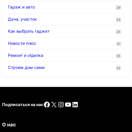
Гараж и авто
29
Дача, участок
53
Как выбрать гаджет
25
Новости плюс
47
Ремонт и отделка
35
Строим дом сами
42
Facebook
X
Instagram
YouTube
LinkedIn
Подписаться на нас
О нас