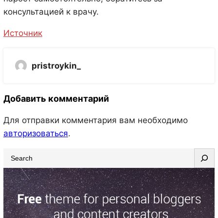
консультацией к врачу.
Источник
pristroykin_
Добавить комментарий
Для отправки комментария вам необходимо
авторизоваться
.
S
e
a
r
c