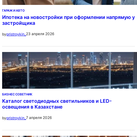
ГАРАЖ И АВТО
Ипотека на новостройки при оформлении напрямую у
застройщика
23 апреля 2026
by
pristroykin_
БИЗНЕС СОВЕТНИК
Каталог светодиодных светильников и LED-
освещения в Казахстане
7 апреля 2026
by
pristroykin_