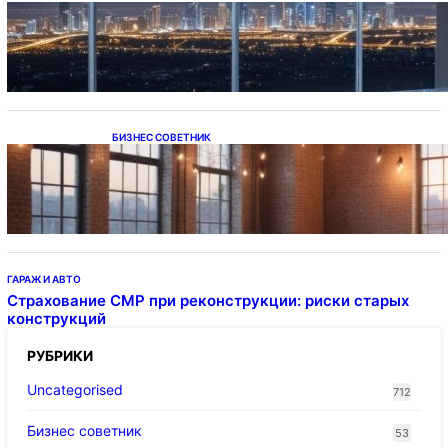
Каталог светодиодных светильников и
LED-освещения в Казахстане
БИЗНЕС СОВЕТНИК
Подвесные светодиодные светильники на
тросе
ГАРАЖ И АВТО
Страхование СМР при реконструкции: риски старых
конструкций
РУБРИКИ
Uncategorised
712
Бизнес советник
53