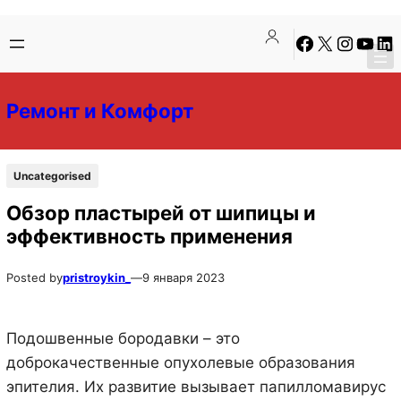
Перейти
Перейти
Facebook
X
Instagra
YouTu
Lin
к
к
содержимому
содержимому
Ремонт и Комфорт
Uncategorised
Обзор пластырей от шипицы и
эффективность применения
Posted by
pristroykin_
—
9 января 2023
Подошвенные бородавки – это
доброкачественные опухолевые образования
эпителия. Их развитие вызывает папилломавирус