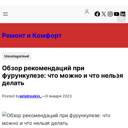
Перейти
Перейти
Facebook
X
Instagra
YouTu
Lin
к
к
содержимому
содержимому
Ремонт и Комфорт
Uncategorised
Обзор рекомендаций при
фурункулезе: что можно и что нельзя
делать
Posted by
pristroykin_
—
9 января 2023