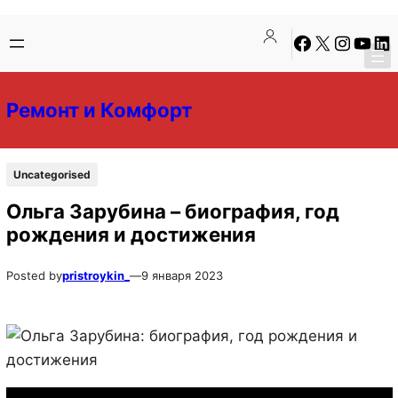
Перейти
Перейти
Facebook
X
Instagra
YouTu
Lin
к
к
содержимому
содержимому
Ремонт и Комфорт
Uncategorised
Ольга Зарубина – биография, год
рождения и достижения
Posted by
pristroykin_
—
9 января 2023