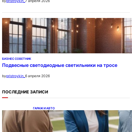
7 апреля 2026
by
pristroykin_
БИЗНЕС СОВЕТНИК
Подвесные светодиодные светильники на тросе
6 апреля 2026
by
pristroykin_
ПОСЛЕДНИЕ ЗАПИСИ
ГАРАЖ И АВТО
Ипотека на новостройки при оформлении
напрямую у застройщика