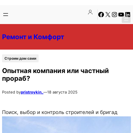
Перейти
Перейти
Facebook
X
Instagra
YouTu
Lin
к
к
содержимому
содержимому
Ремонт и Комфорт
Строим дом сами
Опытная компания или частный
прораб?
Posted by
pristroykin_
—
18 августа 2025
Поиск, выбор и контроль строителей и бригад