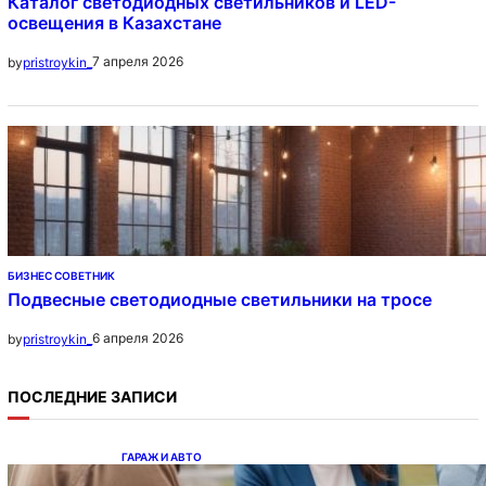
Каталог светодиодных светильников и LED-
освещения в Казахстане
7 апреля 2026
by
pristroykin_
БИЗНЕС СОВЕТНИК
Подвесные светодиодные светильники на тросе
6 апреля 2026
by
pristroykin_
ПОСЛЕДНИЕ ЗАПИСИ
ГАРАЖ И АВТО
Ипотека на новостройки при оформлении