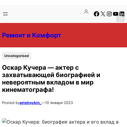
Перейти
Перейти
Facebook
X
Instagra
YouTu
Lin
к
к
содержимому
содержимому
Ремонт и Комфорт
Uncategorised
Оскар Кучера — актер с
захватывающей биографией и
невероятным вкладом в мир
кинематографа!
Posted by
pristroykin_
—
10 января 2023