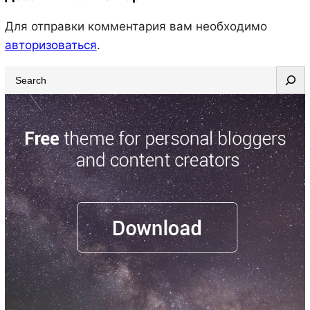
Для отправки комментария вам необходимо
авторизоваться
.
S
e
a
r
c
h