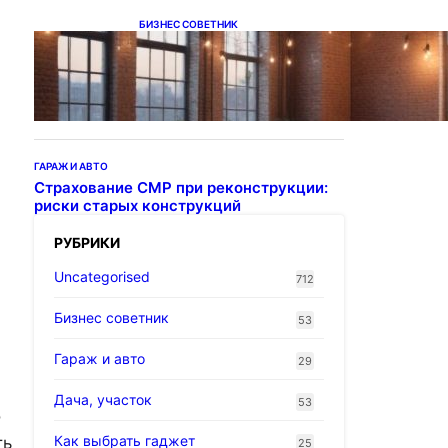
БИЗНЕС СОВЕТНИК
Подвесные светодиодные
светильники на тросе
ГАРАЖ И АВТО
Страхование СМР при реконструкции:
риски старых конструкций
РУБРИКИ
Uncategorised
712
Бизнес советник
53
Гараж и авто
29
Дача, участок
53
о
Как выбрать гаджет
ть
25