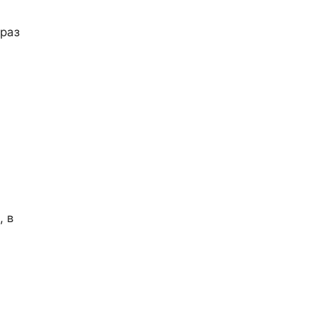
раз
, в