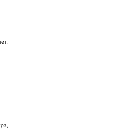
ет.
ра,