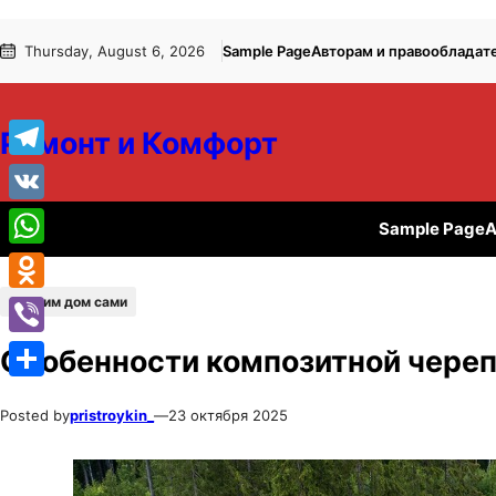
Перейти
Перейти
Thursday, August 6, 2026
Sample Page
Авторам и правообладат
к
к
содержимому
содержимому
Ремонт и Комфорт
Telegram
VK
Sample Page
А
WhatsApp
Строим дом сами
Odnoklassniki
Viber
Особенности композитной чере
Отправить
Posted by
pristroykin_
—
23 октября 2025