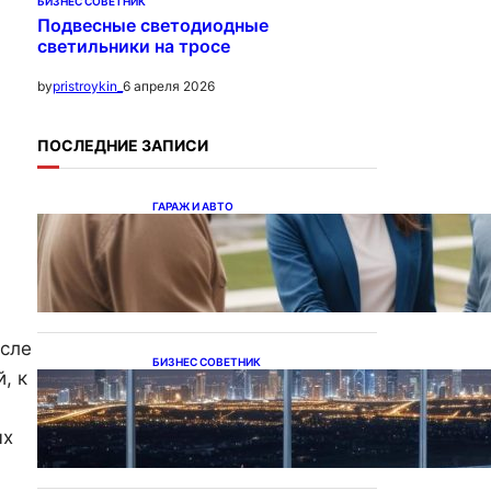
БИЗНЕС СОВЕТНИК
Подвесные светодиодные
светильники на тросе
6 апреля 2026
by
pristroykin_
ПОСЛЕДНИЕ ЗАПИСИ
ГАРАЖ И АВТО
Ипотека на новостройки
при оформлении
напрямую у застройщика
осле
БИЗНЕС СОВЕТНИК
, к
Каталог светодиодных
светильников и LED-
освещения в Казахстане
ых