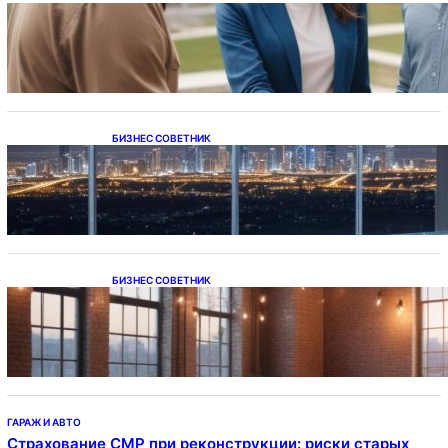
Ипотека на новостройки при оформлении
напрямую у застройщика
БИЗНЕС СОВЕТНИК
Каталог светодиодных светильников и
LED-освещения в Казахстане
БИЗНЕС СОВЕТНИК
Подвесные светодиодные светильники на
тросе
ГАРАЖ И АВТО
Страхование СМР при реконструкции: риски старых