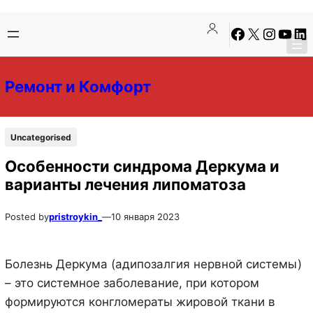
Перейти
Перейти
Facebook
X
Instagra
YouTu
Lin
к
к
содержимому
содержимому
Ремонт и Комфорт
Uncategorised
Особенности синдрома Деркума и
варианты лечения липоматоза
Posted by
pristroykin_
—
10 января 2023
Болезнь Деркума (адипозалгия нервной системы)
– это системное заболевание, при котором
формируются конгломераты жировой ткани в