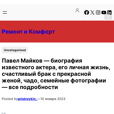
Перейти
Перейти
Facebook
X
Instagra
YouTu
Lin
к
к
содержимому
содержимому
Ремонт и Комфорт
Uncategorised
Павел Майков — биография
известного актера, его личная жизнь,
счастливый брак с прекрасной
женой, чадо, семейные фотографии
— все подробности
Posted by
pristroykin_
—
10 января 2023