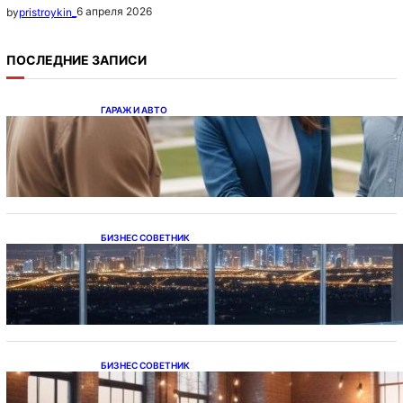
6 апреля 2026
by
pristroykin_
ПОСЛЕДНИЕ ЗАПИСИ
ГАРАЖ И АВТО
Ипотека на новостройки при оформлении
напрямую у застройщика
БИЗНЕС СОВЕТНИК
Каталог светодиодных светильников и
LED-освещения в Казахстане
БИЗНЕС СОВЕТНИК
Подвесные светодиодные светильники на
тросе