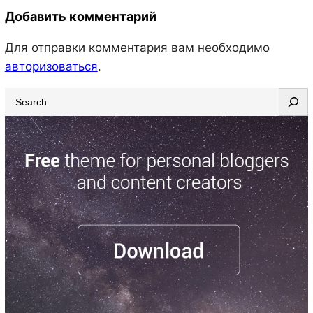
Добавить комментарий
Для отправки комментария вам необходимо
авторизоваться
.
S
e
a
r
c
h