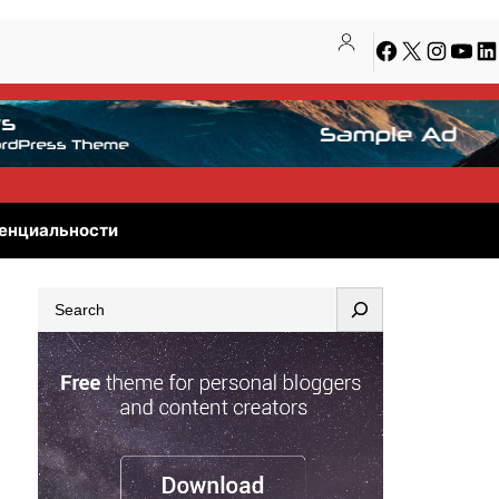
Facebook
X
Instagra
YouT
Li
енциальности
S
e
a
r
c
h