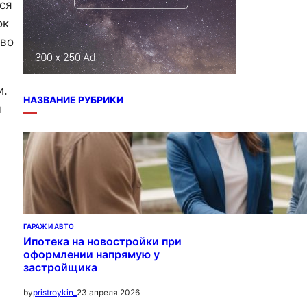
ься
ок
тво
и.
НАЗВАНИЕ РУБРИКИ
м
ГАРАЖ И АВТО
Ипотека на новостройки при
оформлении напрямую у
застройщика
23 апреля 2026
by
pristroykin_