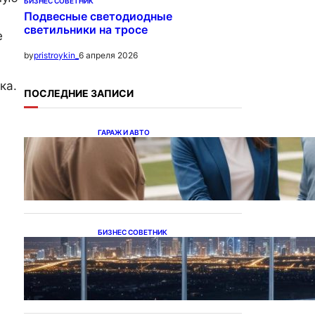
БИЗНЕС СОВЕТНИК
Подвесные светодиодные
светильники на тросе
е
6 апреля 2026
by
pristroykin_
ка.
ПОСЛЕДНИЕ ЗАПИСИ
ГАРАЖ И АВТО
Ипотека на новостройки
при оформлении
напрямую у застройщика
БИЗНЕС СОВЕТНИК
Каталог светодиодных
светильников и LED-
освещения в Казахстане