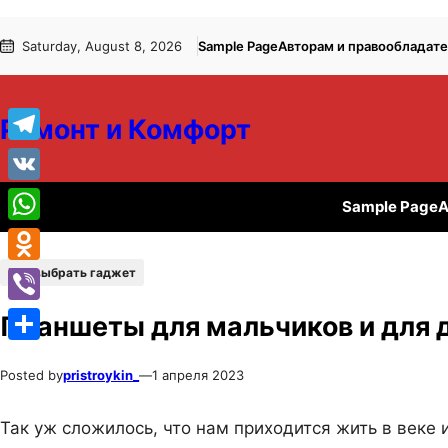
Перейти
Перейти
Saturday, August 8, 2026
Sample Page
Авторам и правообладат
к
к
содержимому
содержимому
Ремонт и Комфорт
Telegram
VK
Sample Page
А
WhatsApp
Как выбрать гаджет
Odnoklassniki
Viber
Планшеты для мальчиков и для 
Отправить
Posted by
pristroykin_
—
1 апреля 2023
Так уж сложилось, что нам приходится жить в веке