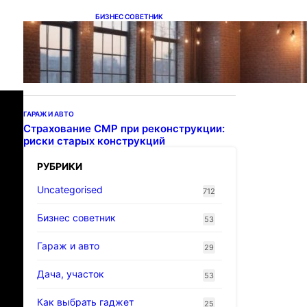
БИЗНЕС СОВЕТНИК
Подвесные светодиодные
светильники на тросе
ГАРАЖ И АВТО
Страхование СМР при реконструкции:
риски старых конструкций
РУБРИКИ
Uncategorised
712
Бизнес советник
53
Гараж и авто
29
Дача, участок
53
Как выбрать гаджет
25