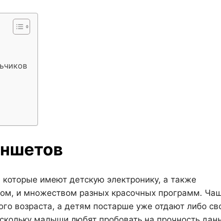
льчиков
аншетов
 которые имеют детскую электронику, а также
том, и множеством разных красочных программ. Ча
го возраста, а детям постарше уже отдают либо св
скольку малыши любят пробовать на прочность дан