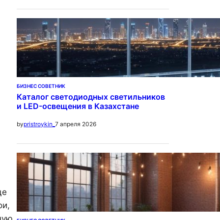
БИЗНЕС СОВЕТНИК
Каталог светодиодных светильников
и LED-освещения в Казахстане
7 апреля 2026
by
pristroykin_
ще
ои,
ную