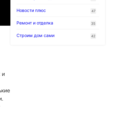
Новости плюс
47
Ремонт и отделка
35
Строим дом сами
42
 и
ькие
и.
т