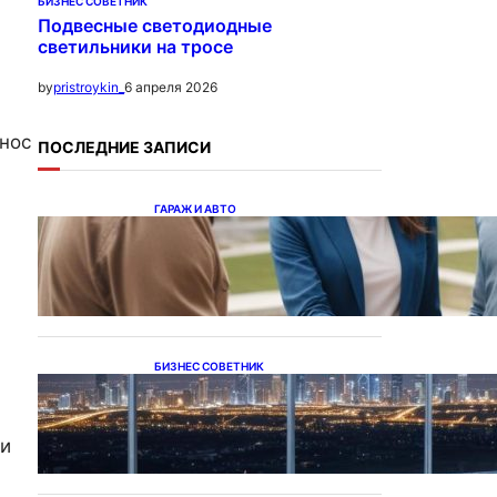
БИЗНЕС СОВЕТНИК
Подвесные светодиодные
светильники на тросе
6 апреля 2026
by
pristroykin_
нос
ПОСЛЕДНИЕ ЗАПИСИ
ГАРАЖ И АВТО
Ипотека на новостройки
при оформлении
напрямую у застройщика
БИЗНЕС СОВЕТНИК
Каталог светодиодных
светильников и LED-
освещения в Казахстане
зи