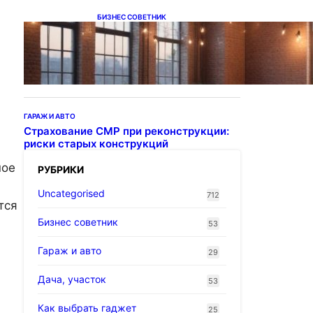
БИЗНЕС СОВЕТНИК
Подвесные светодиодные
светильники на тросе
ГАРАЖ И АВТО
Страхование СМР при реконструкции:
риски старых конструкций
ное
РУБРИКИ
Uncategorised
712
тся
Бизнес советник
53
Гараж и авто
29
Дача, участок
53
Как выбрать гаджет
25