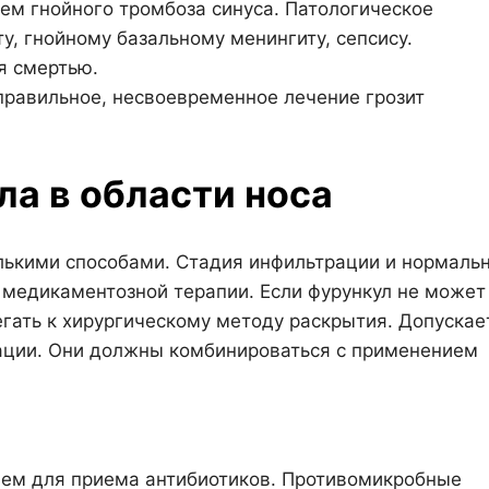
ем гнойного тромбоза синуса. Патологическое
, гнойному базальному менин­гиту, сепсису.
я смертью.
правильное, несвоевременное лечение грозит
а в области носа
олькими способами. Стадия инфильтрации и нормаль
 медикаментозной терапии. Если фурункул не может
гать к хирургическому методу раскрытия. Допускае
ации. Они должны комбинироваться с применением
ием для приема антибиотиков. Противомикробные