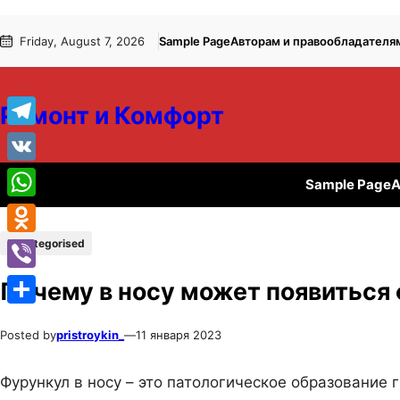
Перейти
Перейти
Friday, August 7, 2026
Sample Page
Авторам и правообладателя
к
к
содержимому
содержимому
Ремонт и Комфорт
Telegram
VK
Sample Page
А
WhatsApp
Uncategorised
Odnoklassniki
Viber
Почему в носу может появиться
Отправить
Posted by
pristroykin_
—
11 января 2023
Фурункул в носу – это патологическое образование 