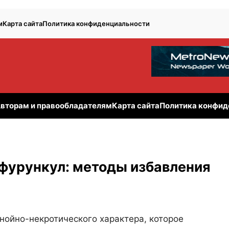
м
Карта сайта
Политика конфиденциальности
вторам и правообладателям
Карта сайта
Политика конфид
 фурункул: методы избавления
гнойно-некротического характера, которое