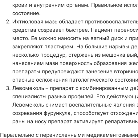
крови и внутренним органам. Правильное испо
состояние.
Ихтиоловая мазь обладает противовоспалител
средства созревает быстрее. Пациент перенос
место. Ее можно наносить на ватный диск и пр
закрепляют пластырем. На большие нарывы де
несколько процедур, стержень из мешочка выйд
нанесением мази поверхность образования же
препараты предупреждают занесение вторично
опасные осложнения патологического состояни
Левомеколь – препарат с комбинированным дей
специалисты разных профилей. Его действующ
Левомеколь снимает воспалительные явления в
созревания фурункула, способствует отхожден
раны на носу препарат активирует репаративны
Параллельно с перечисленными медикаментозными 