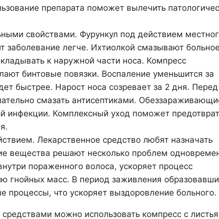
льзование препарата поможет вылечить патологиче
ьными свойствами. Фурункул под действием местно
ит заболевание легче. Ихтиолкой смазывают больно
икладывать к наружной части носа. Компресс
лают бинтовые повязки. Воспаление уменьшится за
ет быстрее. Нарост носа созревает за 2 дня. Перед
лательно смазать антисептиками. Обеззараживающи
й инфекции. Комплексный уход поможет предотврат
я.
ствием. Лекарственное средство любят назначать
ие вещества решают несколько проблем одновреме
нутри пораженного волоса, ускоряет процесс
ию гнойных масс. В период заживления образовавш
е процессы, что ускоряет выздоровление больного.
средствами можно использовать компресс с листь