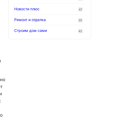
Новости плюс
47
Ремонт и отделка
35
Строим дом сами
42
е
вно
ют
и
:
по