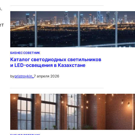
.
.
ет
БИЗНЕС СОВЕТНИК
Каталог светодиодных светильников
и LED-освещения в Казахстане
7 апреля 2026
by
pristroykin_