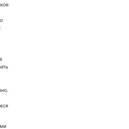
ское
го
е
е
ить
нно.
иеся
ями