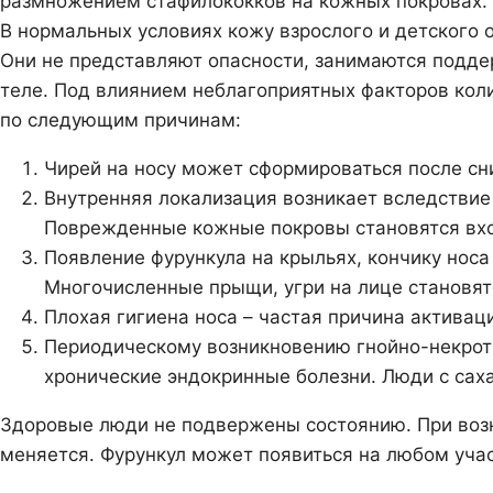
размножением стафилококков на кожных покровах. 
В нормальных условиях кожу взрослого и детского
Они не представляют опасности, занимаются подд
теле. Под влиянием неблагоприятных факторов коли
по следующим причинам:
Чирей на носу может сформироваться после сн
Внутренняя локализация возникает вследствие
Поврежденные кожные покровы становятся вхо
Появление фурункула на крыльях, кончику нос
Многочисленные прыщи, угри на лице становят
Плохая гигиена носа – частая причина актива
Периодическому возникновению гнойно-некроти
хронические эндокринные болезни. Люди с сах
Здоровые люди не подвержены состоянию. При воз
меняется. Фурункул может появиться на любом учас