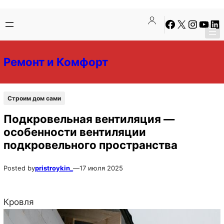
Перейти
Перейти
Facebook
X
Instagra
YouTu
Lin
к
к
содержимому
содержимому
Ремонт и Комфорт
Строим дом сами
Подкровельная вентиляция —
особенности вентиляции
подкровельного пространства
Posted by
pristroykin_
—
17 июля 2025
Кровля