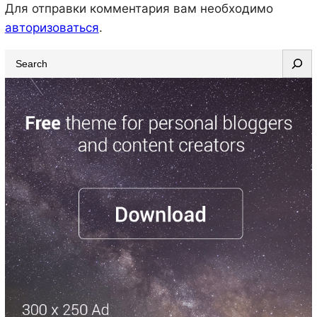
Для отправки комментария вам необходимо
авторизоваться
.
S
e
a
r
c
h