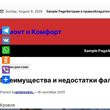
Перейти
Перейти
Sunday, August 9, 2026
Sample Page
Авторам и правообладате
к
к
содержимому
содержимому
Ремонт и Комфорт
Telegram
VK
Sample Page
А
WhatsApp
Строим дом сами
Odnoklassniki
Viber
Преимущества и недостатки фа
Отправить
Posted by
pristroykin_
—
18 сентября 2025
Кровля