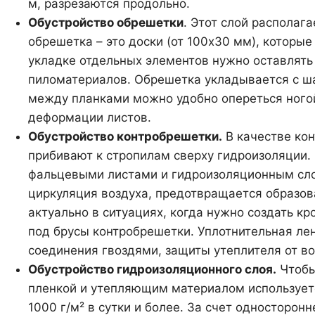
м, разрезаются продольно.
Обустройство обрешетки
. Этот слой располаг
обрешетка – это доски (от 100х30 мм), которы
укладке отдельных элементов нужно оставлять
пиломатериалов. Обрешетка укладывается с ша
между планками можно удобно опереться ногой 
деформации листов.
Обустройство контробрешетки.
В качестве ко
прибивают к стропилам сверху гидроизоляции.
фальцевыми листами и гидроизоляционным слое
циркуляция воздуха, предотвращается образов
актуально в ситуациях, когда нужно создать к
под брусы контробрешетки. Уплотнительная лен
соединения гвоздями, защиты утеплителя от во
Обустройство гидроизоляционного слоя.
Чтобы
пленкой и утепляющим материалом использует
1000 г/м² в сутки и более. За счет односторон