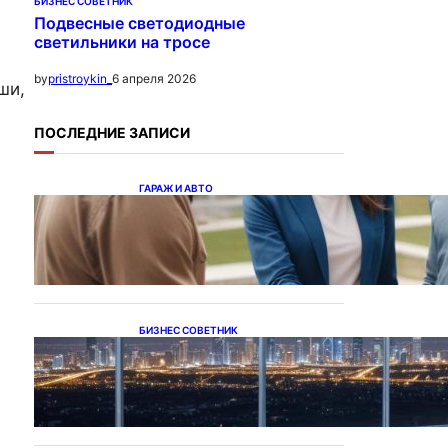
БИЗНЕС СОВЕТНИК
Подвесные светодиодные
светильники на тросе
6 апреля 2026
by
pristroykin_
ши,
ПОСЛЕДНИЕ ЗАПИСИ
ГАРАЖ И АВТО
Ипотека на новостройки
при оформлении
напрямую у застройщика
БИЗНЕС СОВЕТНИК
Каталог светодиодных
светильников и LED-
освещения в Казахстане