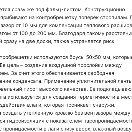
ается сразу же под фальц-листом. Конструкционно
е прибивают на контробрешетку поперек стропилам. 
 зазор от 10 мм для компенсации теплового расшир
гом от 100 до 200 мм. Благодаря такому расстоян
сразу на две доски, также устраняется риск
нтробрешетки используются брусы 50х50 мм, которы
 Ее цель – создание воздушной прослойки между
м. За счет этого обеспечивается свободная
ание конденсата. Применение уплотнительной лент
ровельный пирог высокого качества. Ее подкладываю
та используется для создания герметичности в мес
здействия влаги, которая проникает снаружи.
 создать утепленную кровлю без вентзазора между
ся гидроизоляция с показателем паропроницаемост
не проницаемости в лаги снизу вверх, влажный возду