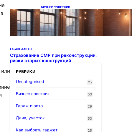
ие
БИЗНЕС СОВЕТНИК
из
Подвесные светодиодные
светильники на тросе
ГАРАЖ И АВТО
Страхование СМР при реконструкции:
риски старых конструкций
 или
РУБРИКИ
Uncategorised
712
ение
Бизнес советник
и
53
Гараж и авто
29
Дача, участок
53
Как выбрать гаджет
25