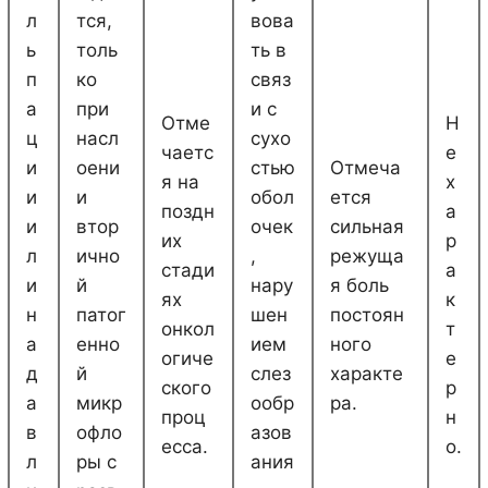
л
тся,
вова
ь
толь
ть в
п
ко
связ
а
при
и с
Отме
Н
ц
насл
сухо
чаетс
е
и
оени
стью
Отмеча
я на
х
и
и
обол
ется
поздн
а
и
втор
очек
сильная
их
р
л
ично
,
режуща
стади
а
и
й
нару
я боль
ях
к
н
патог
шен
постоян
онкол
т
а
енно
ием
ного
огиче
е
д
й
слез
характе
ского
р
а
микр
ообр
ра.
проц
н
в
офло
азов
есса.
о.
л
ры с
ания