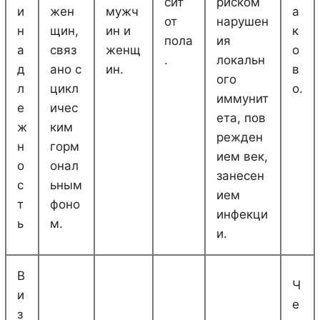
сит
риском
и
жен
мужч
а
от
нарушен
н
щин,
ин и
к
пола
ия
а
связ
женщ
о
.
локальн
д
ано с
ин.
в
ого
л
цикл
о.
иммунит
е
ичес
ета, пов
ж
ким
режден
н
горм
ием век,
о
онал
занесен
с
ьным
ием
т
фоно
инфекци
ь
м.
и.
В
Ч
и
е
з