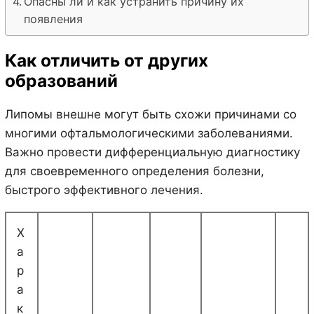
Опасны ли и как устранить причину их
появления
Как отличить от других
образований
Липомы внешне могут быть схожи причинами со
многими офтальмологическими заболеваниями.
Важно провести дифференциальную диагностику
для своевременного определения болезни,
быстрого эффективного лечения.
Х
а
р
а
к