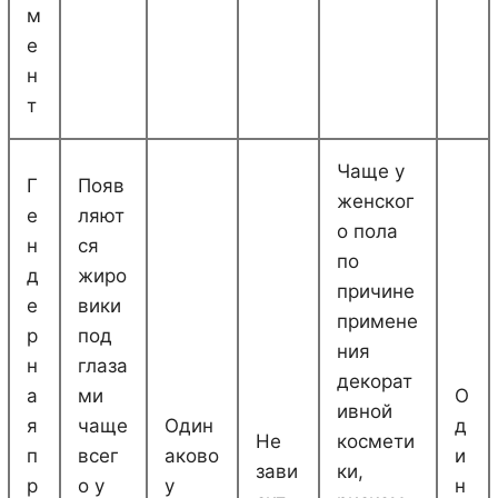
м
е
н
т
Чаще у
Г
Появ
женског
е
ляют
о пола
н
ся
по
д
жиро
причине
е
вики
примене
р
под
ния
н
глаза
декорат
а
ми
О
ивной
я
чаще
Один
д
Не
космети
п
всег
аково
и
зави
ки,
р
о у
у
н