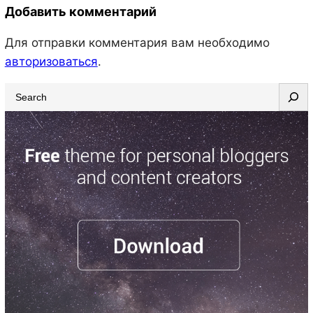
Добавить комментарий
Для отправки комментария вам необходимо
авторизоваться
.
S
e
a
r
c
h