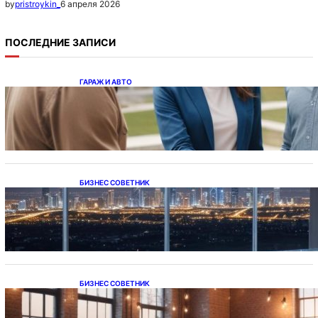
6 апреля 2026
by
pristroykin_
ПОСЛЕДНИЕ ЗАПИСИ
ГАРАЖ И АВТО
Ипотека на новостройки при оформлении
напрямую у застройщика
БИЗНЕС СОВЕТНИК
Каталог светодиодных светильников и
LED-освещения в Казахстане
БИЗНЕС СОВЕТНИК
Подвесные светодиодные светильники на
тросе