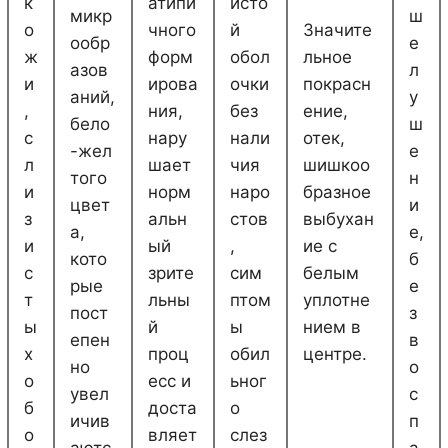
к
атипи
исто
микр
ш
о
чного
й
Значите
ообр
е
ж
форм
обол
льное
азов
л
и
ирова
очки
покрасн
аний,
у
,
ния,
без
ение,
бело
ш
с
нару
нали
отек,
-жел
е
л
шает
чия
шишкоо
того
н
и
норм
наро
бразное
цвет
и
з
альн
стов
выбухан
а,
е,
и
ый
,
ие с
кото
б
с
зрите
сим
белым
рые
е
т
льны
птом
уплотне
пост
з
ы
й
ы
нием в
епен
в
х
проц
обил
центре.
но
о
о
есс и
ьног
увел
с
б
доста
о
ичив
п
о
вляет
слез
аютс
а