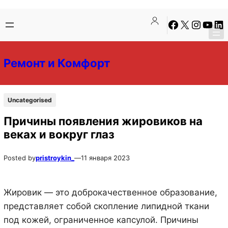
Перейти
Перейти
Facebook
X
Instagra
YouTu
Lin
к
к
содержимому
содержимому
Ремонт и Комфорт
Uncategorised
Причины появления жировиков на
веках и вокруг глаз
Posted by
pristroykin_
—
11 января 2023
Жировик — это доброкачественное образование,
представляет собой скопление липидной ткани
под кожей, ограниченное капсулой. Причины