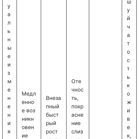
ш
у
у
а
й
л
ч
ь
а
н
т
ы
о
е
с
и
т
з
ь
м
Оте
к
е
чнос
Медл
о
н
Внеза
ть,
енно
ж
е
пный
покр
е воз
и
н
быст
асне
никн
в
и
рый
ние
овен
е
я
рост
слиз
ие
к,