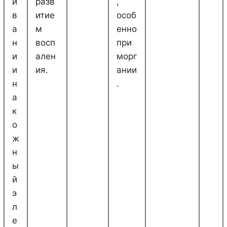
и
разв
,
в
итие
особ
а
м
енно
н
восп
при
и
ален
морг
и
ия.
ании
н
.
а
к
о
ж
н
ы
й
э
л
е