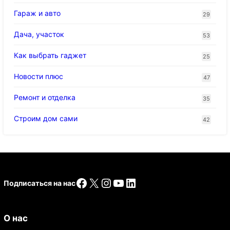
Гараж и авто
29
Дача, участок
53
Как выбрать гаджет
25
Новости плюс
47
Ремонт и отделка
35
Строим дом сами
42
Facebook
X
Instagram
YouTube
LinkedIn
Подписаться на нас
О нас