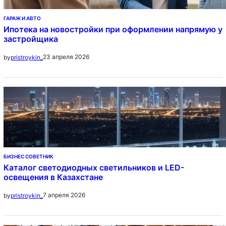
ГАРАЖ И АВТО
Ипотека на новостройки при оформлении напрямую у
застройщика
23 апреля 2026
by
pristroykin_
БИЗНЕС СОВЕТНИК
Каталог светодиодных светильников и LED-
освещения в Казахстане
7 апреля 2026
by
pristroykin_