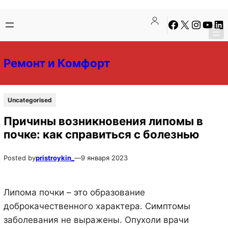
Перейти
Перейти
Facebook
X
Instagra
YouTu
Lin
к
к
содержимому
содержимому
Ремонт и Комфорт
Uncategorised
Причины возникновения липомы в
почке: как справиться с болезнью
Posted by
pristroykin_
—
9 января 2023
Липома почки – это образование
доброкачественного характера. Симптомы
заболевания не выражены. Опухоли врачи