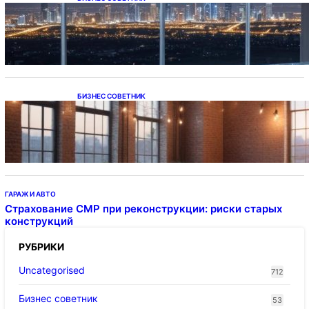
Каталог светодиодных светильников и
LED-освещения в Казахстане
БИЗНЕС СОВЕТНИК
Подвесные светодиодные светильники на
тросе
ГАРАЖ И АВТО
Страхование СМР при реконструкции: риски старых
конструкций
РУБРИКИ
Uncategorised
712
Бизнес советник
53