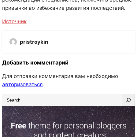
привычки во избежание развития последствий.
Источник
pristroykin_
Добавить комментарий
Для отправки комментария вам необходимо
авторизоваться
.
S
e
a
r
c