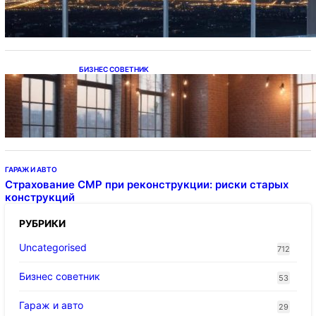
БИЗНЕС СОВЕТНИК
Подвесные светодиодные светильники на
тросе
ГАРАЖ И АВТО
Страхование СМР при реконструкции: риски старых
конструкций
РУБРИКИ
Uncategorised
712
Бизнес советник
53
Гараж и авто
29