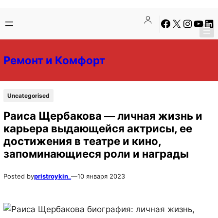
Перейти
Перейти
Facebook
X
Instagra
YouTu
Lin
к
к
содержимому
содержимому
Ремонт и Комфорт
Uncategorised
Раиса Щербакова — личная жизнь и
карьера выдающейся актрисы, ее
достижения в театре и кино,
запоминающиеся роли и награды
Posted by
pristroykin_
—
10 января 2023