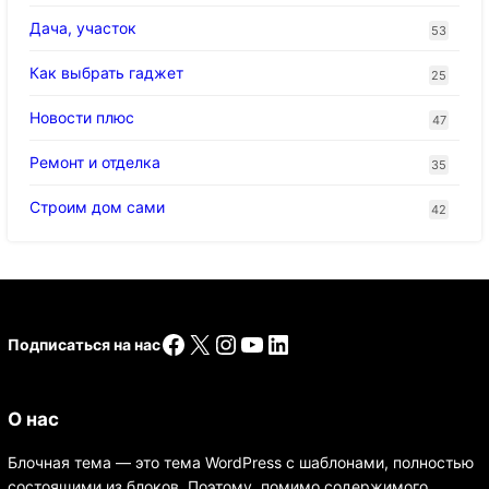
Дача, участок
53
Как выбрать гаджет
25
Новости плюс
47
Ремонт и отделка
35
Строим дом сами
42
Facebook
X
Instagram
YouTube
LinkedIn
Подписаться на нас
О нас
Блочная тема — это тема WordPress с шаблонами, полностью
состоящими из блоков. Поэтому, помимо содержимого