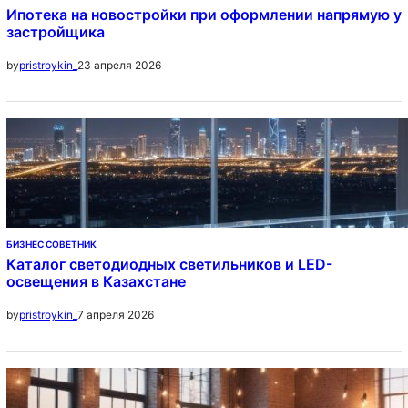
Ипотека на новостройки при оформлении напрямую у
застройщика
23 апреля 2026
by
pristroykin_
БИЗНЕС СОВЕТНИК
Каталог светодиодных светильников и LED-
освещения в Казахстане
7 апреля 2026
by
pristroykin_