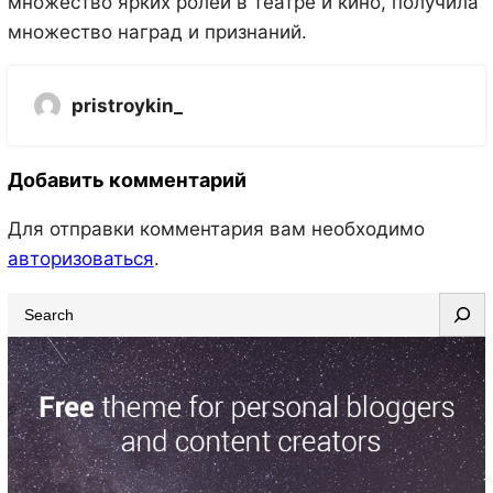
множество ярких ролей в театре и кино, получила
множество наград и признаний.
pristroykin_
Добавить комментарий
Для отправки комментария вам необходимо
авторизоваться
.
S
e
a
r
c
h