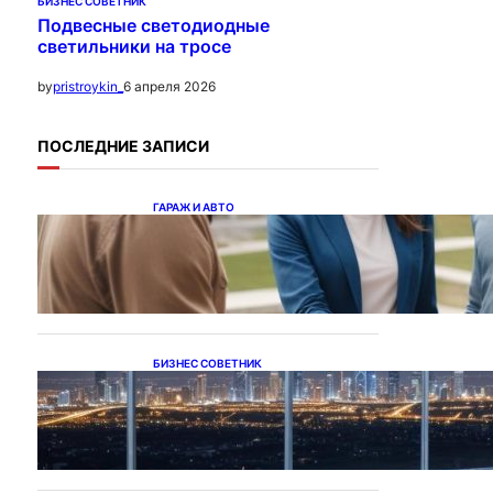
БИЗНЕС СОВЕТНИК
Подвесные светодиодные
светильники на тросе
6 апреля 2026
by
pristroykin_
ПОСЛЕДНИЕ ЗАПИСИ
ГАРАЖ И АВТО
Ипотека на новостройки
при оформлении
напрямую у застройщика
БИЗНЕС СОВЕТНИК
Каталог светодиодных
светильников и LED-
освещения в Казахстане