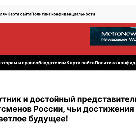
елям
Карта сайта
Политика конфиденциальности
вторам и правообладателям
Карта сайта
Политика конфид
утник и достойный представител
тсменов России, чьи достижения
ветлое будущее!