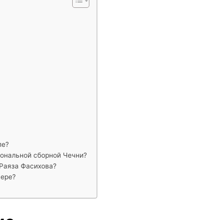
ле?
иональной сборной Чечни?
 Раяза Фасихова?
ьере?