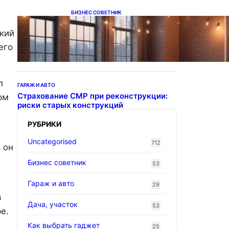
БИЗНЕС СОВЕТНИК
Подвесные светодиодные
светильники на тросе
ркий
его
л
ГАРАЖ И АВТО
Страхование СМР при реконструкции:
ом
риски старых конструкций
РУБРИКИ
Uncategorised
712
 он
Бизнес советник
53
Гараж и авто
29
в
Дача, участок
53
е.
Как выбрать гаджет
25