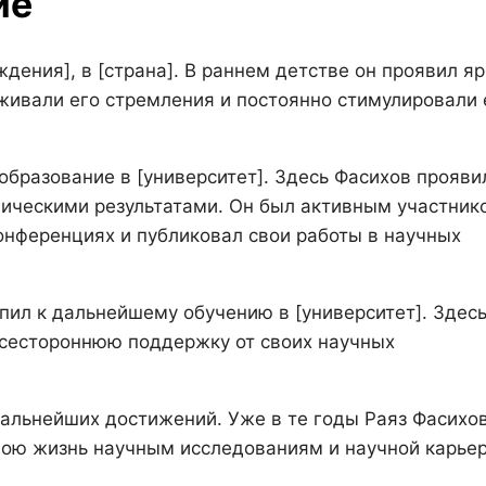
ие
дения], в [страна]. В раннем детстве он проявил я
рживали его стремления и постоянно стимулировали 
бразование в [университет]. Здесь Фасихов прояви
мическими результатами. Он был активным участник
онференциях и публиковал свои работы в научных
пил к дальнейшему обучению в [университет]. Здесь
всестороннюю поддержку от своих научных
дальнейших достижений. Уже в те годы Раяз Фасихо
вою жизнь научным исследованиям и научной карьер