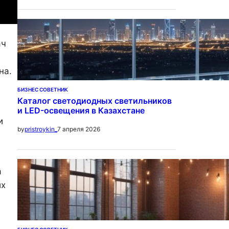
ач
на.
БИЗНЕС СОВЕТНИК
Каталог светодиодных светильников
и LED-освещения в Казахстане
и
7 апреля 2026
by
pristroykin_
а
их