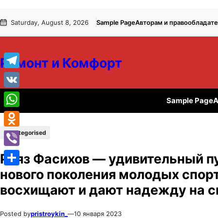
Перейти
Перейти
Saturday, August 8, 2026
Sample Page
Авторам и правообладат
к
к
содержимому
содержимому
Ремонт и Комфорт
Telegram
VK
Sample Page
А
WhatsApp
Uncategorised
Odnoklassniki
Viber
Раяз Фасихов — удивительный п
нового поколения молодых спор
Отправить
восхищают и дают надежду на с
Posted by
pristroykin_
—
10 января 2023