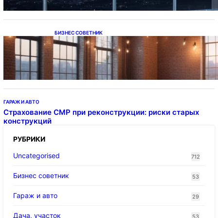
БИЗНЕС СОВЕТНИК
Подвесные светодиодные светильники на
тросе
ГАРАЖ И АВТО
Страхование СМР при реконструкции: риски старых
конструкций
РУБРИКИ
Uncategorised
712
Бизнес советник
53
Гараж и авто
29
Дача, участок
53