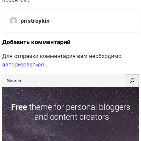
pristroykin_
Добавить комментарий
Для отправки комментария вам необходимо
авторизоваться
.
S
e
a
r
c
h