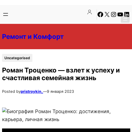
Перейти
Перейти
Facebook
X
Instagra
YouTu
Lin
к
к
содержимому
содержимому
Ремонт и Комфорт
Uncategorised
Роман Троценко — взлет к успеху и
счастливая семейная жизнь
Posted by
pristroykin_
—
9 января 2023