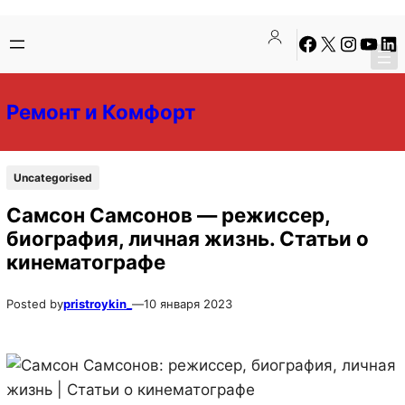
Перейти
Перейти
Facebook
X
Instagra
YouTu
Lin
к
к
содержимому
содержимому
Ремонт и Комфорт
Uncategorised
Самсон Самсонов — режиссер,
биография, личная жизнь. Статьи о
кинематографе
Posted by
pristroykin_
—
10 января 2023