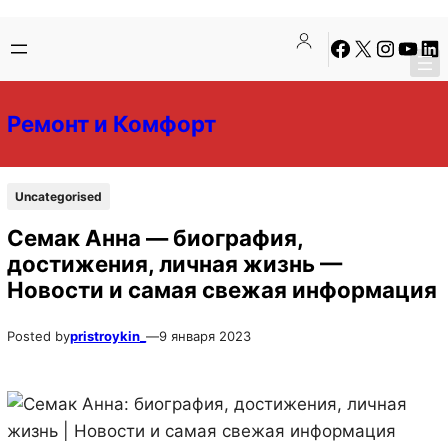
Перейти
Перейти
Facebook
X
Instagra
YouTu
Lin
к
к
содержимому
содержимому
Ремонт и Комфорт
Uncategorised
Семак Анна — биография,
достижения, личная жизнь —
Новости и самая свежая информация
Posted by
pristroykin_
—
9 января 2023