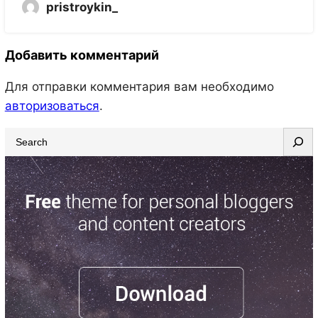
pristroykin_
Добавить комментарий
Для отправки комментария вам необходимо
авторизоваться
.
S
e
a
r
c
h