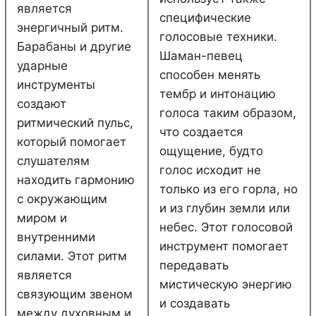
является
специфические
энергичный ритм.
голосовые техники.
Барабаны и другие
Шаман-певец
ударные
способен менять
инструменты
тембр и интонацию
создают
голоса таким образом,
ритмический пульс,
что создается
который помогает
ощущение, будто
слушателям
голос исходит не
находить гармонию
только из его горла, но
с окружающим
и из глубин земли или
миром и
небес. Этот голосовой
внутренними
инструмент помогает
силами. Этот ритм
передавать
является
мистическую энергию
связующим звеном
и создавать
между духовным и