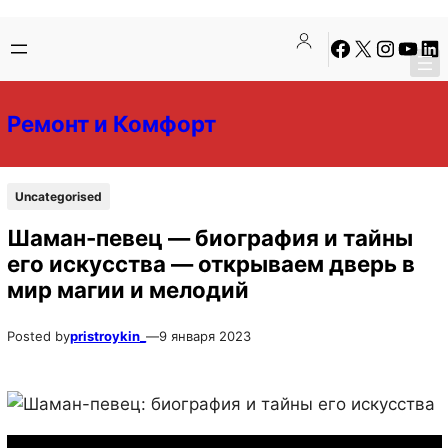
Перейти
Перейти
Facebook
X
Instagra
YouTu
Lin
к
к
содержимому
содержимому
Ремонт и Комфорт
Uncategorised
Шаман-певец — биография и тайны
его искусства — открываем дверь в
мир магии и мелодий
Posted by
pristroykin_
—
9 января 2023