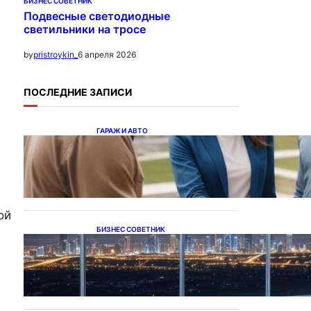
БИЗНЕС СОВЕТНИК
Подвесные светодиодные
светильники на тросе
6 апреля 2026
by
pristroykin_
ПОСЛЕДНИЕ ЗАПИСИ
ГАРАЖ И АВТО
Ипотека на новостройки
при оформлении
напрямую у застройщика
ой
БИЗНЕС СОВЕТНИК
Каталог светодиодных
светильников и LED-
освещения в Казахстане