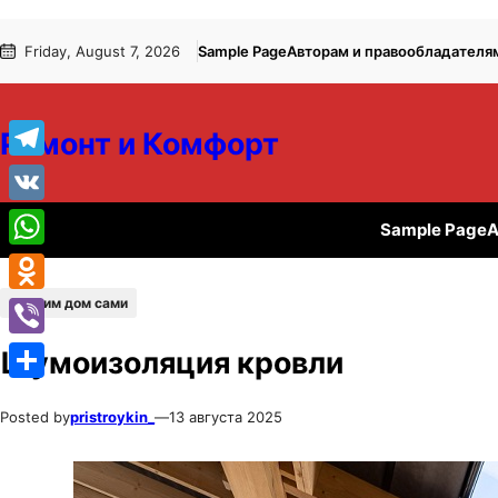
Перейти
Перейти
Friday, August 7, 2026
Sample Page
Авторам и правообладателя
к
к
содержимому
содержимому
Ремонт и Комфорт
Telegram
VK
Sample Page
А
WhatsApp
Строим дом сами
Odnoklassniki
Viber
Шумоизоляция кровли
Отправить
Posted by
pristroykin_
—
13 августа 2025