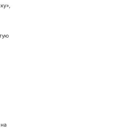
ку»,
стую
 на