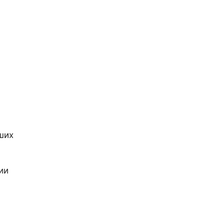
ших
ии