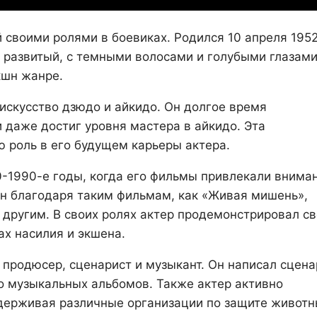
 своими ролями в боевиках. Родился 10 апреля 195
и развитый, с темными волосами и голубыми глазами
кшн жанре.
 искусство дзюдо и айкидо. Он долгое время
 даже достиг уровня мастера в айкидо. Эта
 роль в его будущем карьеры актера.
0-1990-е годы, когда его фильмы привлекали внима
ен благодаря таким фильмам, как «Живая мишень»,
 другим. В своих ролях актер продемонстрировал с
ах насилия и экшена.
 и продюсер, сценарист и музыкант. Он написал сцен
о музыкальных альбомов. Также актер активно
держивая различные организации по защите животн