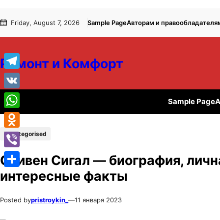
Перейти
Перейти
Friday, August 7, 2026
Sample Page
Авторам и правообладателя
к
к
содержимому
содержимому
Ремонт и Комфорт
Telegram
VK
Sample Page
А
WhatsApp
Uncategorised
Odnoklassniki
Viber
Стивен Сигал — биография, личн
интересные факты
Отправить
Posted by
pristroykin_
—
11 января 2023