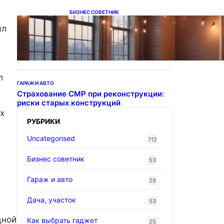
БИЗНЕС СОВЕТНИК
Подвесные светодиодные
ял
светильники на тросе
л
ГАРАЖ И АВТО
Страхование СМР при реконструкции:
риски старых конструкций
х
РУБРИКИ
Uncategorised
712
Бизнес советник
53
Гараж и авто
29
Дача, участок
53
дной
Как выбрать гаджет
25