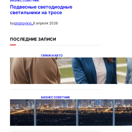
БИЗНЕС СОВЕТНИК
Подвесные светодиодные
светильники на тросе
6 апреля 2026
by
pristroykin_
ПОСЛЕДНИЕ ЗАПИСИ
ГАРАЖ И АВТО
Ипотека на новостройки
при оформлении
напрямую у застройщика
БИЗНЕС СОВЕТНИК
Каталог светодиодных
светильников и LED-
освещения в Казахстане