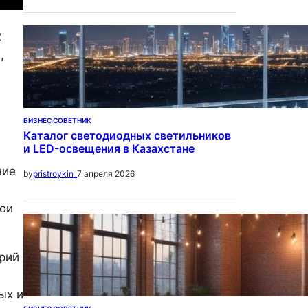
2
,
БИЗНЕС СОВЕТНИК
Каталог светодиодных светильников
и LED-освещения в Казахстане
ние
7 апреля 2026
by
pristroykin_
вои
арий
ых и