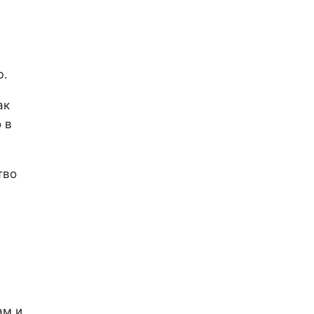
ю.
ак
 в
тво
ам и