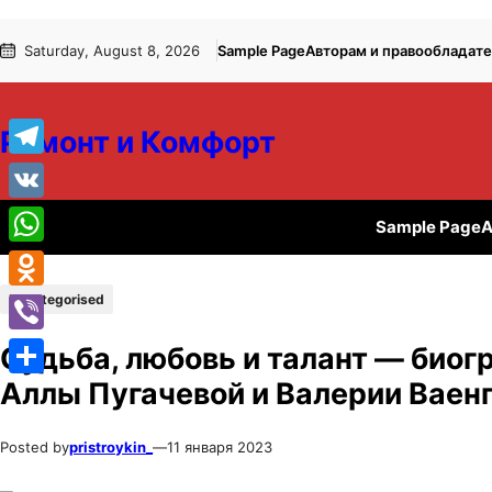
Перейти
Перейти
Saturday, August 8, 2026
Sample Page
Авторам и правообладат
к
к
содержимому
содержимому
Ремонт и Комфорт
Telegram
VK
Sample Page
А
WhatsApp
Uncategorised
Odnoklassniki
Viber
Судьба, любовь и талант — био
Аллы Пугачевой и Валерии Ваен
Отправить
Posted by
pristroykin_
—
11 января 2023