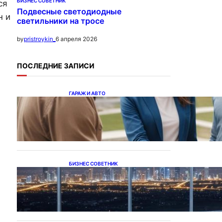
БИЗНЕС СОВЕТНИК
ся
Подвесные светодиодные
н и
светильники на тросе
6 апреля 2026
by
pristroykin_
ПОСЛЕДНИЕ ЗАПИСИ
ГАРАЖ И АВТО
Ипотека на новостройки
при оформлении
напрямую у застройщика
БИЗНЕС СОВЕТНИК
Каталог светодиодных
светильников и LED-
освещения в Казахстане