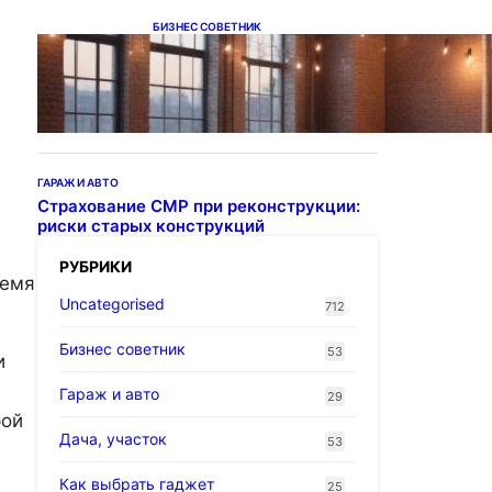
БИЗНЕС СОВЕТНИК
Подвесные светодиодные
светильники на тросе
ГАРАЖ И АВТО
Страхование СМР при реконструкции:
риски старых конструкций
РУБРИКИ
ремя
Uncategorised
712
Бизнес советник
53
и
Гараж и авто
29
рой
Дача, участок
53
Как выбрать гаджет
25