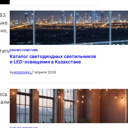
963
ыке.
но,
тать
БИЗНЕС СОВЕТНИК
Каталог светодиодных светильников
и LED-освещения в Казахстане
7 апреля 2026
by
pristroykin_
еса.
вали