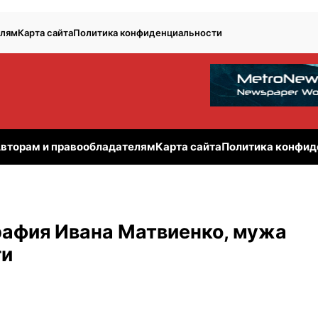
елям
Карта сайта
Политика конфиденциальности
вторам и правообладателям
Карта сайта
Политика конфид
графия Ивана Матвиенко, мужа
ги