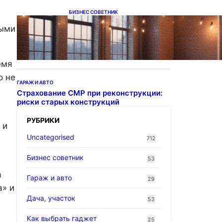
БИЗНЕС СОВЕТНИК
Подвесные светодиодные
ными
светильники на тросе
емя
о не
ГАРАЖ И АВТО
Страхование СМР при реконструкции:
риски старых конструкций
РУБРИКИ
 и
Uncategorised
712
Бизнес советник
53
а
Гараж и авто
29
а» и
Дача, участок
53
Как выбрать гаджет
25