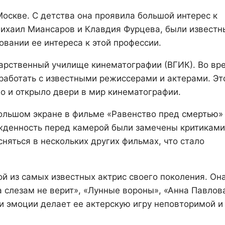
Москве. С детства она проявила большой интерес к
 Михаил Миансаров и Клавдия Фурцева, были извест
овании ее интереса к этой профессии.
дарственный училище кинематографии (ВГИК). Во вр
работать с известными режиссерами и актерами. Эт
но и открыло двери в мир кинематографии.
ольшом экране в фильме «Равенство пред смертью»
жденность перед камерой были замечены критиками
няться в нескольких других фильмах, что стало
й из самых известных актрис своего поколения. Он
а слезам не верит», «Лунные вороны», «Анна Павлов
 и эмоции делает ее актерскую игру неповторимой и