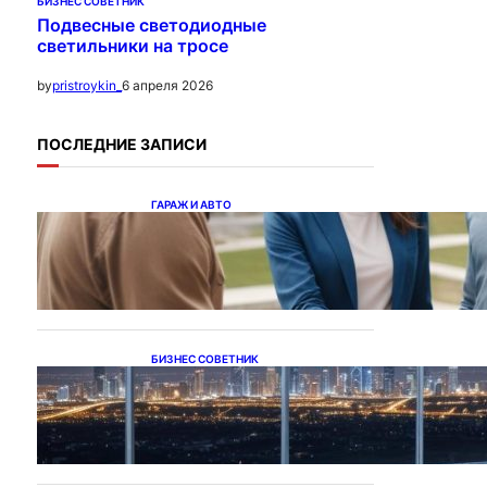
БИЗНЕС СОВЕТНИК
Подвесные светодиодные
светильники на тросе
6 апреля 2026
by
pristroykin_
ПОСЛЕДНИЕ ЗАПИСИ
ГАРАЖ И АВТО
Ипотека на новостройки
при оформлении
напрямую у застройщика
БИЗНЕС СОВЕТНИК
Каталог светодиодных
светильников и LED-
освещения в Казахстане