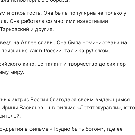
м и открытость. Она была популярна не только у
чала. Она работала со многими известными
Тарковский и другие.
везд на Аллее славы. Она была номинирована на
ризнание как в России, так и за рубежом.
йского кино. Ее талант и творчество до сих пор
ему миру.
стных актрис России благодаря своим выдающимся
ь Ирины Васильевны в фильме «Летят журавли», кот
рителей.
ндратия в фильме «Трудно быть богом», где ее