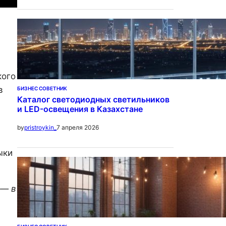
кого
в
БИЗНЕС СОВЕТНИК
Каталог светодиодных светильников
и LED-освещения в Казахстане
7 апреля 2026
by
pristroykin_
ыки
 — в