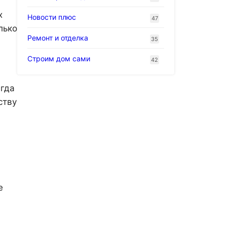
х
Новости плюс
47
лько
Ремонт и отделка
35
Строим дом сами
42
егда
ству
е