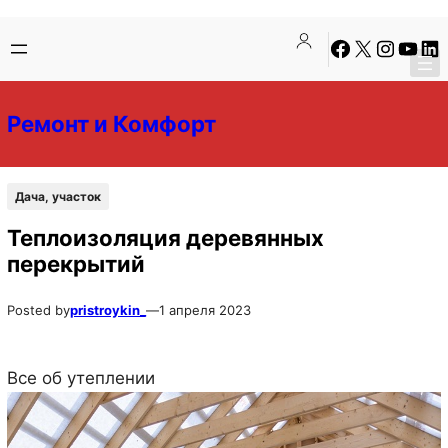
Перейти
Перейти
Facebook
X
Instagra
YouTu
Lin
к
к
содержимому
содержимому
Ремонт и Комфорт
Дача, участок
Теплоизоляция деревянных
перекрытий
Posted by
pristroykin_
—
1 апреля 2023
Все об утеплении