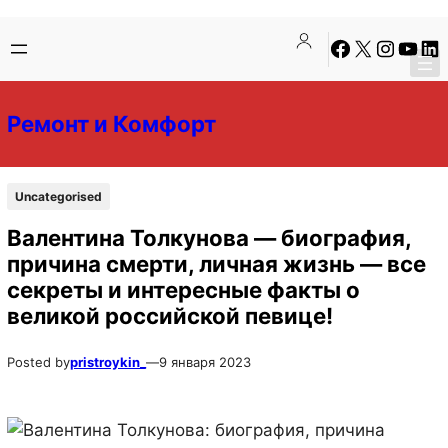
Перейти
Перейти
Facebook
X
Instagra
YouTu
Lin
к
к
содержимому
содержимому
Ремонт и Комфорт
Uncategorised
Валентина Толкунова — биография,
причина смерти, личная жизнь — все
секреты и интересные факты о
великой российской певице!
Posted by
pristroykin_
—
9 января 2023