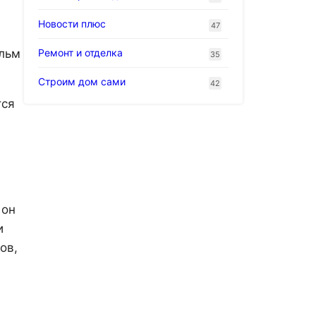
Новости плюс
47
Ремонт и отделка
ильм
35
Строим дом сами
42
тся
 он
и
ов,