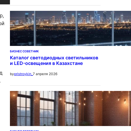
р,
ой
БИЗНЕС СОВЕТНИК
Каталог светодиодных светильников
и LED-освещения в Казахстане
д
7 апреля 2026
by
pristroykin_
.