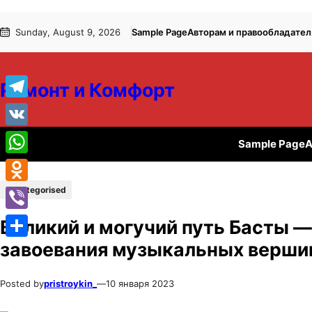
Перейти
Перейти
Sunday, August 9, 2026
Sample Page
Авторам и правообладате
к
к
содержимому
содержимому
Ремонт и Комфорт
Telegram
VK
Sample Page
А
WhatsApp
Uncategorised
Odnoklassniki
Viber
Великий и могучий путь Басты —
завоевания музыкальных верши
Отправить
Posted by
pristroykin_
—
10 января 2023