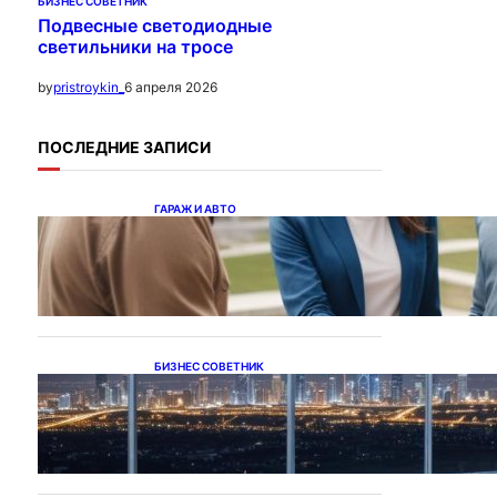
БИЗНЕС СОВЕТНИК
Подвесные светодиодные
светильники на тросе
6 апреля 2026
by
pristroykin_
ПОСЛЕДНИЕ ЗАПИСИ
ГАРАЖ И АВТО
Ипотека на новостройки
при оформлении
напрямую у застройщика
БИЗНЕС СОВЕТНИК
Каталог светодиодных
светильников и LED-
освещения в Казахстане