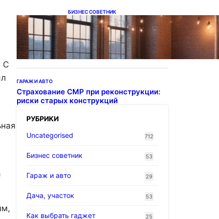
БИЗНЕС СОВЕТНИК
Подвесные светодиодные
светильники на тросе
 С
ял
ГАРАЖ И АВТО
Страхование СМР при реконструкции:
риски старых конструкций
РУБРИКИ
ьная
Uncategorised
712
Бизнес советник
53
а
Гараж и авто
29
Дача, участок
53
ым,
Как выбрать гаджет
25