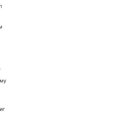
п
м
.
ему
иг